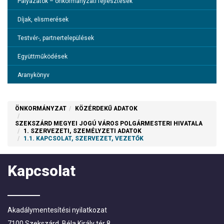
Pályázatok – önkormányzati fejlesztések
Menetrendek
Díjak, elismerések
Közétkeztetés
Testvér-, partnertelepülések
Akadálymentesítési nyilatkozat
Együttműködések
Lakossági adatgyűjtés
Aranykönyv
Választási információk
ÖNKORMÁNYZAT
KÖZÉRDEKŰ ADATOK
SZEKSZÁRD MEGYEI JOGÚ VÁROS POLGÁRMESTERI HIVATALA
1. SZERVEZETI, SZEMÉLYZETI ADATOK
1.1. KAPCSOLAT, SZERVEZET, VEZETŐK
Kapcsolat
Akadálymentesítési nyilatkozat
7100 Szekszárd, Béla Király tér 8.