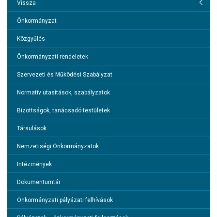
Hírek
Vissza
Önkormányzat
Önkormányzat
Közgyűlés
Polgármesteri Hivatal
Önkormányzati rendeletek
Bor, turizmus, szabadidő
Szervezeti és Működési Szabályzat
Gazdaság
Normatív utasítások, szabályzatok
Információk
Bizottságok, tanácsadó testületek
Közérdekű Adatok
Társulások
VESZÉLYHELYZETTEL KAPCSOLATOS TÁJÉKOZTATÓK
Nemzetiségi Önkormányzatok
Átláthatóság
Intézmények
Zöld város
Dokumentumtár
Társadalmasítás
Önkormányzati pályázati felhívások
Klímastratégia és klímatudatosság