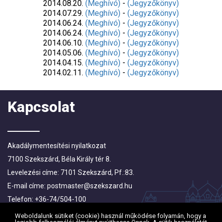
2014.08.20.
(Meghívó)
-
(Jegyzőkönyv)
2014.07.29.
(Meghívó)
-
(Jegyzőkönyv)
2014.06.24.
(Meghívó)
-
(Jegyzőkönyv)
2014.06.24.
(Meghívó)
-
(Jegyzőkönyv)
2014.06.10.
(Meghívó)
-
(Jegyzőkönyv)
2014.05.06.
(Meghívó)
-
(Jegyzőkönyv)
2014.04.15.
(Meghívó)
-
(Jegyzőkönyv)
2014.02.11.
(Meghívó)
-
(Jegyzőkönyv)
Kapcsolat
Akadálymentesítési nyilatkozat
7100 Szekszárd, Béla Király tér 8.
Levelezési címe: 7101 Szekszárd, Pf.:83.
E-mail címe:
postmaster@szekszard.hu
Telefon: +36-74/504-100
Fax: +36-74/412-719; +36-74/510-251
Weboldalunk sütiket (cookie) használ működése folyamán, hogy a