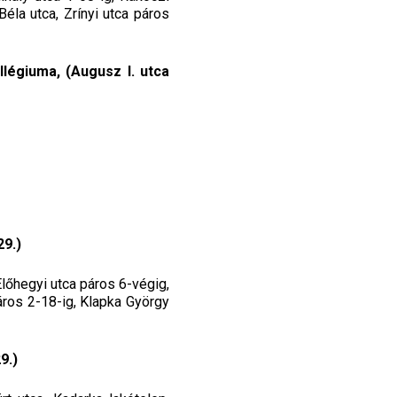
éla utca, Zrínyi utca páros
légiuma, (Augusz I. utca
29.)
Előhegyi utca páros 6-végig,
áros 2-18-ig, Klapka György
9.)