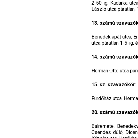
2-50-ig, Kadarka utca
László utca páratlan,
13. számú szavazók
Benedek apát utca, E
utca páratlan 1-5-ig,
14. számú szavazók
Herman Ottó utca páro
15. sz. szavazókör:
Fürdőház utca, Herman
20. számú szavazók
Balremete, Benedekv
Csendes dűlő, Dicen