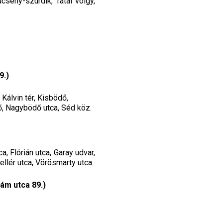
csény-szurdik, Tatai völgy,
9.)
 Kálvin tér, Kisbödő,
ő, Nagybödő utca, Séd köz.
, Flórián utca, Garay udvar,
cellér utca, Vörösmarty utca.
ám utca 89.)