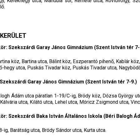
gy, Kerékhegy utca, Mandula sor, Remete utca, Rövidvölgy, Szü
lő.
ÓKERÜLET
r: Szekszárdi Garay János Gimnázium (Szent István tér 7-
rtina köz, Bartina utca, Bálint köz, Eszperantó pihenő, Kablár köz,
ő-hegy utca, Puskás Tivadar köz, Puskás Tivadar utca, Nagyböd
 Szekszárdi Garay János Gimnázium (Szent István tér 7-9.)
 Balogh Ádám utca páratlan 1-19/C-ig, Bródy köz, Dózsa György utca
, Kálvária utca, Kilátó utca, Lehel utca, Móricz Zsigmond utca, Vin
r: Szekszárdi Baka István Általános Iskola (Béri Balogh Ád
-ig, Barátság utca, Bródy Sándor utca, Kurta utca.