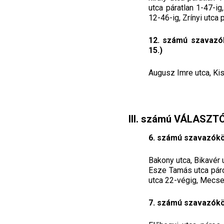
utca páratlan 1-47-ig
12-46-ig, Zrínyi utca 
12. számú szavazók
15.)
Augusz Imre utca, Kisk
III. számú VÁLASZT
6. számú szavazókör
Bakony utca, Bikavér 
Esze Tamás utca páro
utca 22-végig, Mecse
7. számú szavazókör