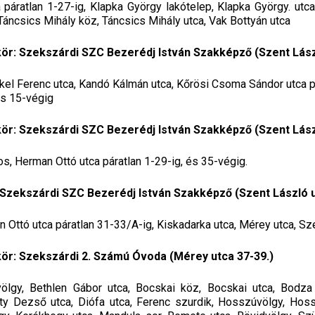
 páratlan 1-27-ig, Klapka György lakótelep, Klapka György. utca
 Táncsics Mihály köz, Táncsics Mihály utca, Vak Bottyán utca
ör: Szekszárdi SZC Bezerédj István Szakképző (Szent Lászl
rkel Ferenc utca, Kandó Kálmán utca, Kőrösi Csoma Sándor utca
 és 15-végig
ör: Szekszárdi SZC Bezerédj István Szakképző (Szent Lászl
s, Herman Ottó utca páratlan 1-29-ig, és 35-végig.
 Szekszárdi SZC Bezerédj István Szakképző (Szent László u
 Ottó utca páratlan 31-33/A-ig, Kiskadarka utca, Mérey utca, Sz
ör: Szekszárdi 2. Számú Óvoda (Mérey utca 37-39.)
ölgy, Bethlen Gábor utca, Bocskai köz, Bocskai utca, Bodza 
ty Dezső utca, Diófa utca, Ferenc szurdik, Hosszúvölgy, Hos