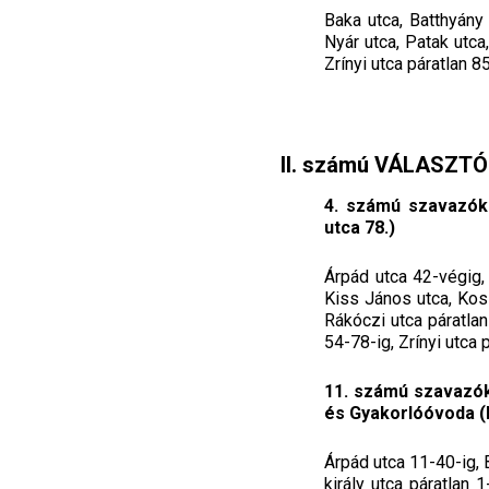
Baka utca, Batthyány 
Nyár utca, Patak utca
Zrínyi utca páratlan 8
II. számú VÁLASZT
4. számú szavazókö
utca 78.)
Árpád utca 42-végig, 
Kiss János utca, Koss
Rákóczi utca páratlan
54-78-ig, Zrínyi utca 
11. számú szavazók
és Gyakorlóóvoda (M
Árpád utca 11-40-ig, 
király utca páratlan 