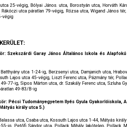
utca 25-végig, Bólyai János. utca, Borostyán utca, Horváth Káro
, Rákóczi utca páratlan 79-végig, Rózsa utca, Wigand János tér,
5-végig
ÓKERÜLET:
r: Szekszárdi Garay János Általános Iskola és Alapfokú 
Batthyány utca 1-24-ig, Berzsenyi utca, Damjanich utca, Hrabov
uth Lajos utca 45-végig, Liszt Ferenc utca, Pázmány tér, Pollac
 49-77-ig, Sipos Márton utca, dr. Szakály Ferenc utca, Szluha Gy
páratlan 49-83/B-ig
ör: Pécsi Tudományegyetem llyés Gyula Gyakorlóiskola, A
átyás király utca 5.)
Balassa utca, Csaba utca, Kossuth Lajos utca 1-44, Mátyás királ
1-55-ig, Petőfi Sándor utca, Pollack Mihály lakótelep, Pollack 