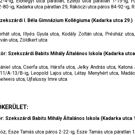
-4-ig, Előhegyi utca páratlan, Ezerjó utca páratlan 1-15-ig, Fü
-80-ig, Kadarka utca páratlan 29, Rákóczi utca páros 84-92-ig, Ri
Szekszárdi I. Béla Gimnázium Kollégiuma (Kadarka utca 29.)
rhát utca, Illyés Gyula utca, Kodály Zoltán utca, Présház utca
ván utca, Zöldkert utca
r: Szekszárdi Babits Mihály Általános Iskola (Kadarka utca
ániel utca, Cserfa utca, Hársfa utca, Jelky András utca, Katon
 11/A-13/B-ig, Leopold Lajos utca, Létay Menyhért utca, Madác
elweis utca, Ujfalussy Imre utca
ÓKERÜLET:
: Szekszárdi Babits Mihály Általános Iskola (Kadarka utca 1
köz, Esze Tamás utca páros 2-22-ig, Esze Tamás utca páratlan 1