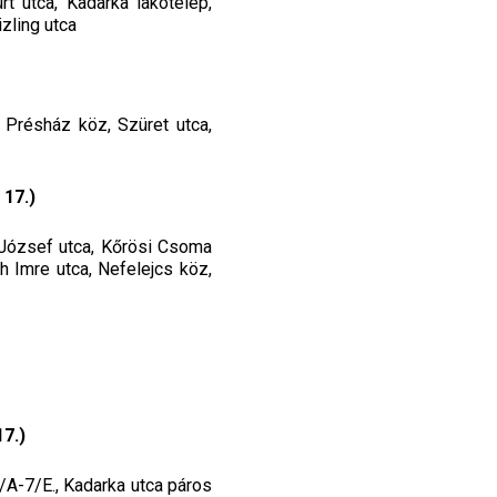
rt utca, Kadarka lakótelep,
zling utca
, Présház köz, Szüret utca,
 17.)
a József utca, Kőrösi Csoma
h Imre utca, Nefelejcs köz,
7.)
/A-7/E., Kadarka utca páros