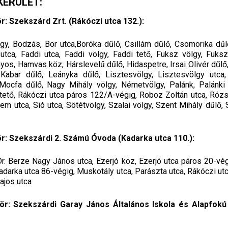
KERÜLET:
: Szekszárd Zrt. (Rákóczi utca 132.):
gy, Bodzás, Bor utca,Boróka dűlő, Csillám dűlő, Csomorika dűlő
 utca, Faddi utca, Faddi völgy, Faddi tető, Fuksz völgy, Fuks
yos, Hamvas köz, Hárslevelű dűlő, Hidaspetre, Irsai Olivér dűlő
 Kabar dűlő, Leányka dűlő, Lisztesvölgy, Lisztesvölgy utca,
ocfa dűlő, Nagy Mihály völgy, Németvölgy, Palánk, Palánki h
tető, Rákóczi utca páros 122/A-végig, Roboz Zoltán utca, Rózsa
lyem utca, Sió utca, Sötétvölgy, Szalai völgy, Szent Mihály dűlő, 
r: Szekszárdi 2. Számú Óvoda (Kadarka utca 110.):
Dr. Berze Nagy János utca, Ezerjó köz, Ezerjó utca páros 20-vég
adarka utca 86-végig, Muskotály utca, Parászta utca, Rákóczi ut
Lajos utca
r: Szekszárdi Garay János Általános Iskola és Alapfokú 