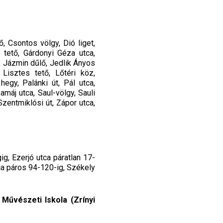
, Csontos völgy, Dió liget,
z tető, Gárdonyi Géza utca,
, Jázmin dűlő, Jedlik Ányos
 Lisztes tető, Lőtéri köz,
egy, Palánki út, Pál utca,
máj utca, Saul-völgy, Sauli
Szentmiklósi út, Zápor utca,
ig, Ezerjó utca páratlan 17-
ca páros 94-120-ig, Székely
Művészeti Iskola (Zrínyi