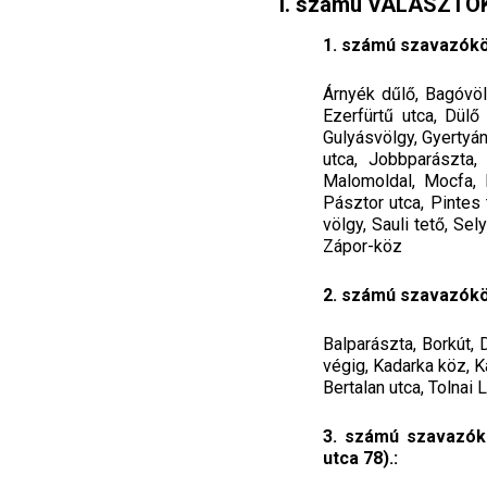
I. számú VÁLASZTÓ
1. számú szavazókör
Árnyék dűlő, Bagóvöl
Ezerfürtű utca, Dülő
Gulyásvölgy, Gyertyán
utca, Jobbparászta,
Malomoldal, Mocfa, M
Pásztor utca, Pintes 
völgy, Sauli tető, Se
Zápor-köz
2. számú szavazókö
Balparászta, Borkút, 
végig, Kadarka köz, K
Bertalan utca, Tolnai 
3. számú szavazókö
utca 78).: