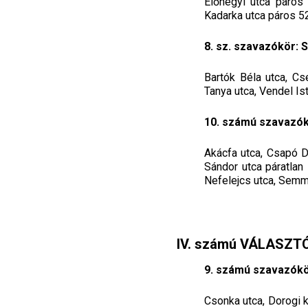
Előhegyi utca páros 2
Kadarka utca páros 52
8. sz. szavazókör: 
Bartók Béla utca, Cse
Tanya utca, Vendel Ist
10. számú szavazókö
Akácfa utca, Csapó D
Sándor utca páratlan
Nefelejcs utca, Semm
IV. számú VÁLASZT
9. számú szavazókör
Csonka utca, Dorogi 