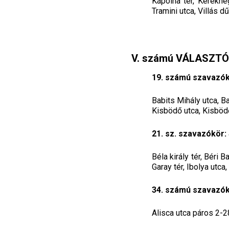
Kápolna tér, Kerékhe
Tramini utca, Villás dű
V. számú VÁLASZT
19. számú szavazókö
Babits Mihály utca, Ba
Kisbödő utca, Kisböd
21. sz. szavazókör:
Béla király tér, Béri
Garay tér, Ibolya utca
34. számú szavazókö
Alisca utca páros 2-28