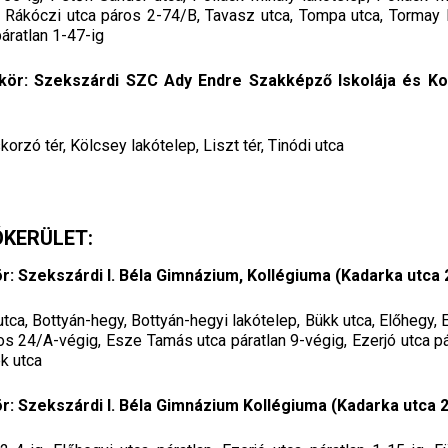
, Rákóczi utca páros 2-74/B, Tavasz utca, Tompa utca, Tormay B
páratlan 1-47-ig
ör: Szekszárdi SZC Ady Endre Szakképző Iskolája és Kol
orzó tér, Kölcsey lakótelep, Liszt tér, Tinódi utca
ÓKERÜLET:
: Szekszárdi I. Béla Gimnázium, Kollégiuma (Kadarka utca 
utca, Bottyán-hegy, Bottyán-hegyi lakótelep, Bükk utca, Előhegy, 
s 24/A-végig, Esze Tamás utca páratlan 9-végig, Ezerjó utca p
k utca
: Szekszárdi I. Béla Gimnázium Kollégiuma (Kadarka utca 2