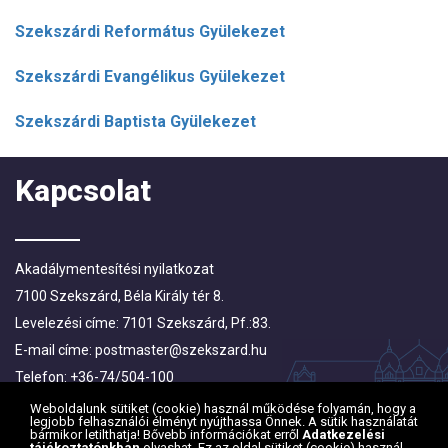
Szekszárdi Református Gyülekezet
Szekszárdi Evangélikus Gyülekezet
Szekszárdi Baptista Gyülekezet
Kapcsolat
Akadálymentesítési nyilatkozat
7100 Szekszárd, Béla Király tér 8.
Levelezési címe: 7101 Szekszárd, Pf.:83.
E-mail címe:
postmaster@szekszard.hu
Telefon: +36-74/504-100
Fax: +36-74/412-719; +36-74/510-251
Weboldalunk sütiket (cookie) használ működése folyamán, hogy a
legjobb felhasználói élményt nyújthassa Önnek. A sütik használatát
bármikor letilthatja! Bővebb információkat erről
Adatkezelési
tájékoztatónkban
olvashat. Ez az oldal sütiket (cookie) használ.