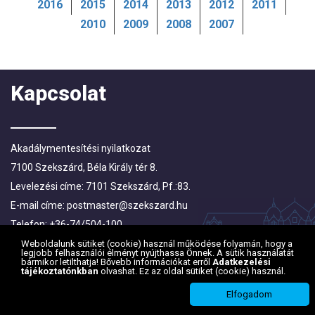
2016
2015
2014
2013
2012
2011
2010
2009
2008
2007
Kapcsolat
Akadálymentesítési nyilatkozat
7100 Szekszárd, Béla Király tér 8.
Levelezési címe: 7101 Szekszárd, Pf.:83.
E-mail címe:
postmaster@szekszard.hu
Telefon: +36-74/504-100
Fax: +36-74/412-719; +36-74/510-251
Weboldalunk sütiket (cookie) használ működése folyamán, hogy a
legjobb felhasználói élményt nyújthassa Önnek. A sütik használatát
bármikor letilthatja! Bővebb információkat erről
Adatkezelési
tájékoztatónkban
olvashat. Ez az oldal sütiket (cookie) használ.
Elfogadom