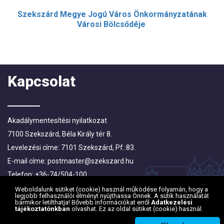
Szekszárd Megye Jogú Város Önkormányzatának
Városi Bölcsődéje
Kapcsolat
Akadálymentesítési nyilatkozat
7100 Szekszárd, Béla Király tér 8.
Levelezési címe: 7101 Szekszárd, Pf.:83.
E-mail címe:
postmaster@szekszard.hu
Telefon: +36-74/504-100
Fax: +36-74/412-719; +36-74/510-251
Weboldalunk sütiket (cookie) használ működése folyamán, hogy a
legjobb felhasználói élményt nyújthassa Önnek. A sütik használatát
bármikor letilthatja! Bővebb információkat erről
Adatkezelési
tájékoztatónkban
olvashat. Ez az oldal sütiket (cookie) használ.