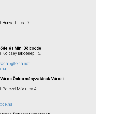
, Hunyadi utca 9.
sőde és Mini Bölcsőde
, Kölcsey lakótelep 15.
voda1@tolna.net
a.hu
 Város Önkormányzatának Városi
, Perczel Mór utca 4.
sode.hu