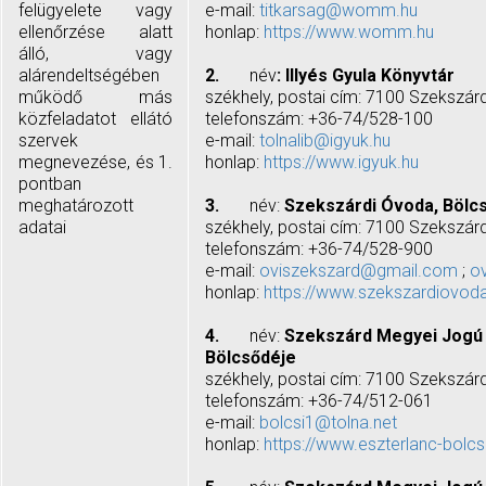
felügyelete vagy
e-mail:
titkarsag@womm.hu
ellenőrzése alatt
honlap:
https://www.womm.hu
álló, vagy
alárendeltségében
2.
név
: Illyés Gyula Könyvtár
működő más
székhely, postai cím: 7100 Szekszárd
közfeladatot ellátó
telefonszám: +36-74/528-100
szervek
e-mail:
tolnalib@igyuk.hu
megnevezése, és 1.
honlap:
https://www.igyuk.hu
pontban
meghatározott
3.
név:
Szekszárdi Óvoda, Bölc
adatai
székhely, postai cím: 7100 Szekszárd
telefonszám: +36-74/528-900
e-mail:
oviszekszard@gmail.com
;
o
honlap:
https://www.szekszardiovod
4.
név:
Szekszárd Megyei Jogú
Bölcsődéje
székhely, postai cím: 7100 Szekszárd
telefonszám: +36-74/512-061
e-mail:
bolcsi1@tolna.net
honlap:
https://www.eszterlanc-bolc