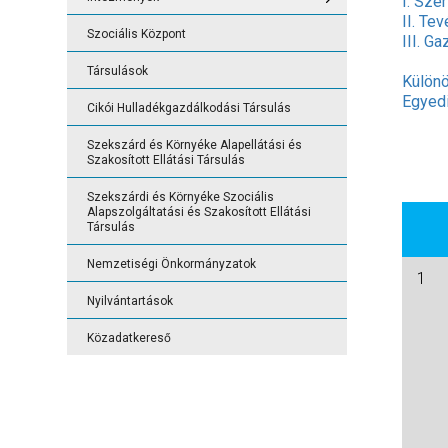
I. Sze
2. Tevékenysé
2. Tevékenysé
Városi Bölcső
II. Te
Szociális Központ
vonatkozó ada
vonatkozó ada
III. G
Illyés Gyula K
Társulások
3. Gazdálkodá
3. Gazdálkodá
Különö
Wosinsky Mó
Egyedi
Cikói Hulladékgazdálkodási Társulás
Közzétételi lis
Humánszolgál
Szekszárd és Környéke Alapellátási és
Cikói Hulladé
Szakosított Ellátási Társulás
Szociális Köz
Szekszárdi és Környéke Szociális
Egészségügyi
Alapszolgáltatási és Szakosított Ellátási
Társulás
Szekszárdi és
Alapszolgáltat
Nemzetiségi Önkormányzatok
Társulás
1
Nyilvántartások
Közadatkereső