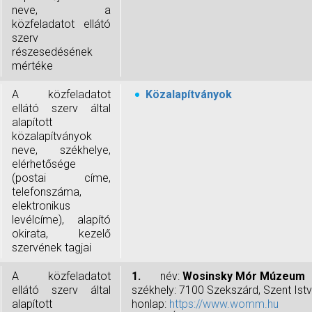
neve, a
közfeladatot ellátó
szerv
részesedésének
mértéke
A közfeladatot
Közalapítványok
ellátó szerv által
alapított
közalapítványok
neve, székhelye,
elérhetősége
(postai címe,
telefonszáma,
elektronikus
levélcíme), alapító
okirata, kezelő
szervének tagjai
A közfeladatot
1.
név:
Wosinsky Mór Múzeum
ellátó szerv által
székhely: 7100 Szekszárd, Szent Istv
alapított
honlap:
https://www.womm.hu