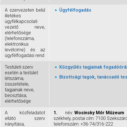
A szervezeten belül
Ügyfélfogadás
illetékes
ügyfélkapcsolati
vezető neve,
elérhetősége
(telefonszáma,
elektronikus
levélcíme) és az
ügyfélfogadási rend
Testületi szerv
Közgyűlés tagjainak fogadóórá
esetén a testület
Bizottsági tagok, tanácsadó te
létszáma,
összetétele,
tagjainak neve,
beosztása,
elérhetősége
A közfeladatot
1.
név:
Wosinsky Mór Múzeum
ellátó szerv
székhely, postai cím: 7100 Szekszárd,
irányítása,
telefonszám: +36-74/316-222