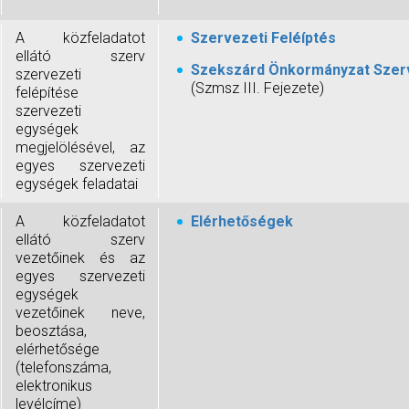
A közfeladatot
Szervezeti Feléíptés
ellátó szerv
Szekszárd Önkormányzat Szerv
szervezeti
(Szmsz III. Fejezete)
felépítése
szervezeti
egységek
megjelölésével, az
egyes szervezeti
egységek feladatai
A közfeladatot
Elérhetőségek
ellátó szerv
vezetőinek és az
egyes szervezeti
egységek
vezetőinek neve,
beosztása,
elérhetősége
(telefonszáma,
elektronikus
levélcíme)