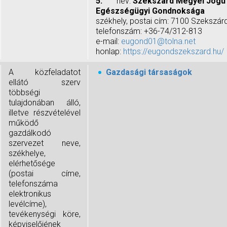
5.
név:
Szekszárd Megyei Jogú
Egészségügyi Gondnoksága
székhely, postai cím: 7100 Szekszárd,
telefonszám: +36-74/312-813
e-mail:
eugond01@tolna.net
honlap:
https://eugondszekszard.hu/
A közfeladatot
Gazdasági társaságok
ellátó szerv
többségi
tulajdonában álló,
illetve részvételével
működő
gazdálkodó
szervezet neve,
székhelye,
elérhetősége
(postai címe,
telefonszáma
elektronikus
levélcíme),
tevékenységi köre,
képviselőjének