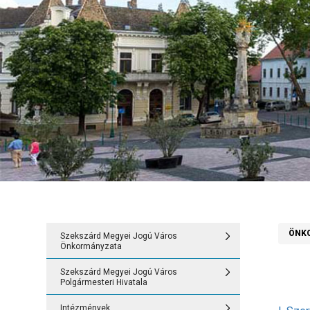
ÖNK
Szekszárd Megyei Jogú Város
Vissza
Vissza
Vissza
Önkormányzata
Szekszárd Me
Szekszárd Me
Intézmények
Szekszárd Megyei Jogú Város
Önkormányza
Polgármesteri 
Polgármesteri Hivatala
Szekszárdi Óv
1. Szervezeti,
1. Szervezeti,
Bölcsőde
Intézmények