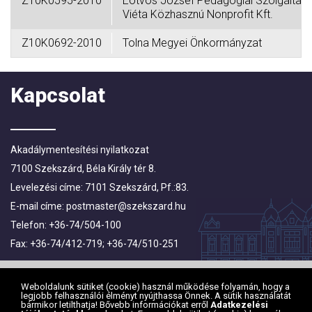
Z10K0595-2010
Eötvös József Pedagógiai Szolgáltató 
Viéta Közhasznú Nonprofit Kft.
Z10K0692-2010
Tolna Megyei Önkormányzat
Kapcsolat
Akadálymentesítési nyilatkozat
7100 Szekszárd, Béla Király tér 8.
Levelezési címe: 7101 Szekszárd, Pf.:83.
E-mail címe:
postmaster@szekszard.hu
Telefon: +36-74/504-100
Fax: +36-74/412-719; +36-74/510-251
Weboldalunk sütiket (cookie) használ működése folyamán, hogy a
legjobb felhasználói élményt nyújthassa Önnek. A sütik használatát
bármikor letilthatja! Bővebb információkat erről
Adatkezelési