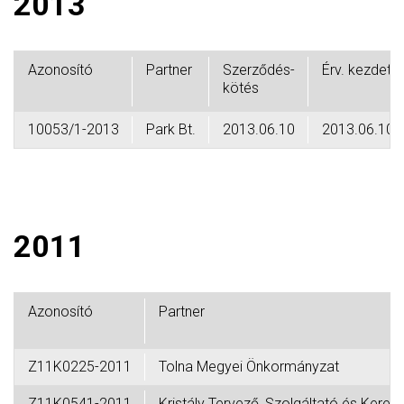
2013
Azonosító
Partner
Szerződés-
Érv. kezdete
kötés
10053/1-2013
Park Bt.
2013.06.10
2013.06.10
2011
Azonosító
Partner
Z11K0225-2011
Tolna Megyei Önkormányzat
Z11K0541-2011
Kristály Tervező, Szolgáltató és Keresk