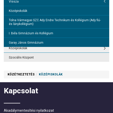
Általános tájékoztató
Vissza
Etelka Portál
Középiskolák
Bölcsőde
Tolna Vármegyei SZC Ady Endre Technikum és Kollégium (Ady fiú-
és lánykollégium)
Óvoda
I. Béla Gimnázium és Kollégium
Általános iskolák
Garay János Gimnázium
Középiskolák
Szociális Központ
KÖZÉTKEZTETÉS
KÖZÉPISKOLÁK
Kapcsolat
Akadálymentesítési nyilatkozat