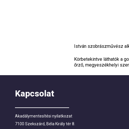
István szobrászművész alko
Körbetekintve láthatók a g
őrző, megyeszékhelyi szerep
Kapcsolat
Akadálymentesítési nyilatkozat
7100 Szekszárd, Béla Király tér 8.