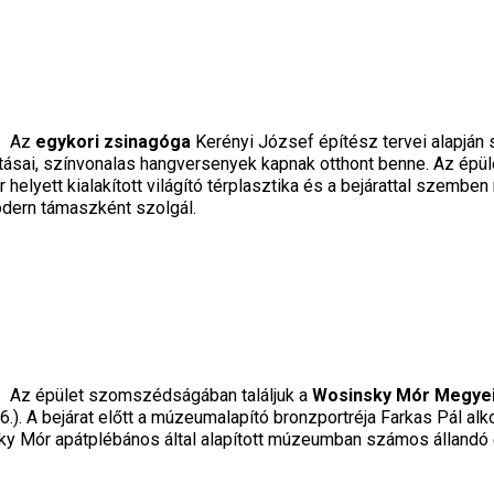
Az
egykori zsinagóga
Kerényi József építész tervei alapján sz
lításai, színvonalas hangversenyek kapnak otthont benne. Az ép
r helyett kialakított világító térplasztika és a bejárattal szembe
dern támaszként szolgál.
Az épület szomszédságában találjuk a
Wosinsky Mór Megye
26.). A bejárat előtt a múzeumalapító bronzportréja Farkas Pál al
 Mór apátplébános által alapított múzeumban számos állandó és