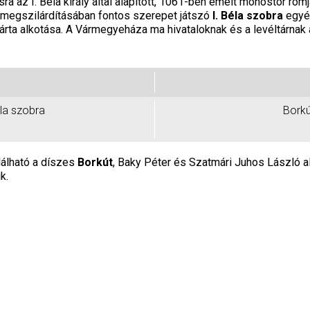
ra az I. Béla király által alapított, 1061-ben emelt monostor rom
 megszilárdításában fontos szerepet játszó
I. Béla szobra
egyéb
árta alkotása. A Vármegyeháza ma hivataloknak és a levéltárnak 
éla szobra
Borkú
lálható a díszes
Borkút
, Baky Péter és Szatmári Juhos László al
k.