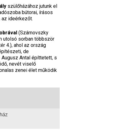
hály
szülőházához jutunk el
dószoba bútorai, írásos
 az ideérkezőt.
obrával
(Szárnovszky
em utolsó sorban többször
ér 4.), ahol az ország
pítészeti, de
 Augusz Antal építtetett, s
ödő, nevét viselő
onalas zenei élet működik
ház