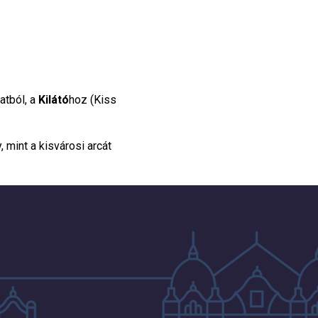
atból, a
Kilátó
hoz (Kiss
mint a kisvárosi arcát