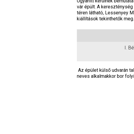
Ugyanitt kerülnek bemutatás
vár épült. A kereszténység
téren látható, Lessenyey M
kiállítások tekinthetők meg.
I. B
Az épület külső udvarán ta
neves alkalmakkor bor folyi