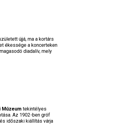
ületett újjá, ma a kortárs
ület ékessége a koncerteken
n magasodó diadalív, mely
i Múzeum
tekintélyes
kotása. Az 1902-ben gróf
 időszaki kiállítás várja