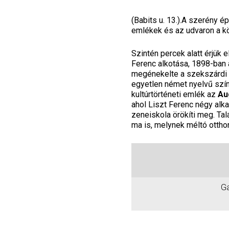
(Babits u. 13.).A szerény é
emlékek és az udvaron a k
Szintén percek alatt érjük e
Ferenc alkotása, 1898-ban a
megénekelte a szekszárdi b
egyetlen német nyelvű szí
kultúrtörténeti emlék az
Au
ahol Liszt Ferenc négy alk
zeneiskola örökíti meg. T
ma is, melynek méltó ottho
Ga