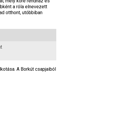
jai, mely köré rendház és
ként a róla elnevezett
ad otthont, utóbbiban
t
kotása. A Borkút csapjaiból