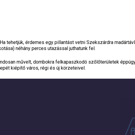
Ha tehetjük, érdemes egy pillantást vetni Szekszárdra madártávl
tása) néhány perces utazással juthatunk fel.
ondosan művelt, dombokra felkapaszkodó szőlőterületek éppúgy, 
ét kiépítő város, régi és új körzeteivel.