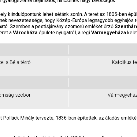
gyalogszerrel bejárhatók, nincsenek nagy távolságok.
mely kiindulópontunk lehet sétánk során. A teret az 1805-ben épü
ynek nevezetessége, hogy Közép-Európa legnagyobb egyhajós 
lható. Szemben a pestisjárvány szomorú emlékét őrző
Szenthár
eret a
Városháza
épülete nyugatról, a régi
Vármegyeháza
kelet
tel a Béla térről
Katolikus 
omság-szobor
Vármegyeház
t Polláck Mihály tervezte, 1836-ban építették, az átadás emléké