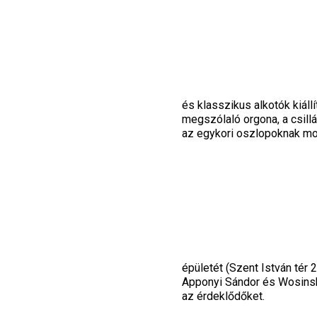
és klasszikus alkotók kiál
megszólaló orgona, a csillá
az egykori oszlopoknak mo
épületét (Szent István tér 
Apponyi Sándor és Wosinsky
az érdeklődőket.