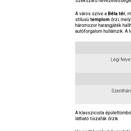
Szekszárd nevezetességei 
A város szíve a
Béla tér
, 
stílusú
templom
őrzi, mel
háromszor harangjáték hal
autóforgalom hullámzik. A t
Légi felvé
Szenthár
A klasszicista épülettömbö
látható tiszafák őrzik.