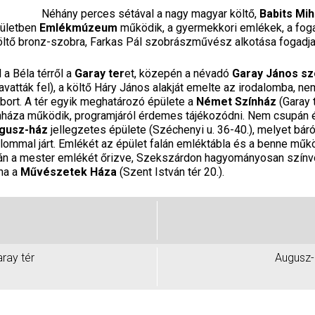
Néhány perces sétával a nagy magyar költő,
Babits Mi
pületben
Emlékmúzeum
működik, a gyermekkori emlékek, a foga
öltő bronz-szobra, Farkas Pál szobrászművész alkotása fogadja
l a Béla térről a
Garay ter
et, közepén a névadó
Garay János sz
vatták fel), a költő Háry János alakját emelte az irodalomba, n
ort. A tér egyik meghatározó épülete a
Német Színház
(Garay t
nháza működik, programjáról érdemes tájékozódni. Nem csupán é
gusz-ház
jellegzetes épülete (Széchenyi u. 36-40.), melyet báró
alommal járt. Emlékét az épület falán emléktábla és a benne műk
alán a mester emlékét őrizve, Szekszárdon hagyományosan színv
na a
Művészetek Háza
(Szent István tér 20.).
ray tér
Augusz-