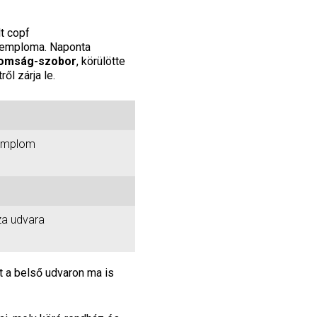
lt copf
temploma. Naponta
omság-szobor
, körülötte
ről zárja le.
templom
a udvara
t a belső udvaron ma is