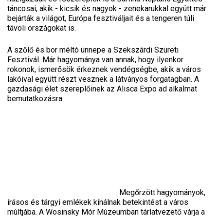
táncosai, akik - kicsik és nagyok - zenekarukkal együtt már
bejárták a világot, Európa fesztiváljait és a tengeren túli
távoli országokat is.
A szőlő és bor méltó ünnepe a Szekszárdi Szüreti
Fesztivál. Már hagyománya van annak, hogy ilyenkor
rokonok, ismerősök érkeznek vendégségbe, akik a város
lakóival együtt részt vesznek a látványos forgatagban. A
gazdasági élet szereplőinek az Alisca Expo ad alkalmat
bemutatkozásra.
Megőrzött hagyományok,
írásos és tárgyi emlékek kínálnak betekintést a város
múltjába. A Wosinsky Mór Múzeumban tárlatvezető várja a