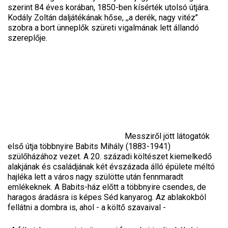
szerint 84 éves korában, 1850-ben kísérték utolsó útjára.
Kodály Zoltán daljátékának hőse, ,,a derék, nagy vitéz’’
szobra a bort ünneplők szüreti vigalmának lett állandó
szereplője.
Messziről jött látogatók
első útja többnyire Babits Mihály (1883-1941)
szülőházához vezet. A 20. századi költészet kiemelkedő
alakjának és családjának két évszázada álló épülete méltó
hajléka lett a város nagy szülötte után fennmaradt
emlékeknek. A Babits-ház előtt a többnyire csendes, de
haragos áradásra is képes Séd kanyarog. Az ablakokból
fellátni a dombra is, ahol - a költő szavaival -