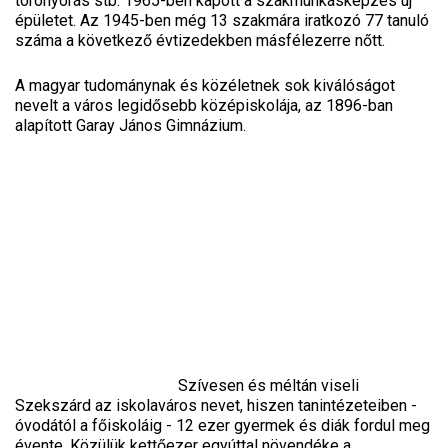
toronyórás stb. 1965-ben kapott a szakmunkásképzés új
épületet. Az 1945-ben még 13 szakmára iratkozó 77 tanuló
száma a következő évtizedekben másfélezerre nőtt.
A magyar tudománynak és közéletnek sok kiválóságot
nevelt a város legidősebb középiskolája, az 1896-ban
alapított Garay János Gimnázium.
Szívesen és méltán viseli
Szekszárd az iskolaváros nevet, hiszen tanintézeteiben -
óvodától a főiskoláig - 12 ezer gyermek és diák fordul meg
évente. Közülük kettőezer egyúttal növendéke a