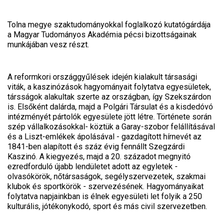
Tolna megye szaktudományokkal foglalkozó kutatógárdája
a Magyar Tudományos Akadémia pécsi bizottságainak
munkájában vesz részt.
A reformkori országgyűlések idején kialakult társasági
viták, a kaszinózások hagyományait folytatva egyesületek,
társságok alakultak szerte az országban, így Szekszárdon
is. Elsőként dalárda, majd a Polgári Társulat és a kisdedóvó
intézményét pártolók egyesülete jött létre. Története során
szép vállalkozásokkal- köztük a Garay-szobor felállításával
és a Liszt-emlékek ápolásával - gazdagított hírnevét az
1841-ben alapított és száz évig fennállt Szegzárdi
Kaszinó. A kiegyezés, majd a 20. századot megnyitó
ezredforduló újabb lendületet adott az egyletek -
olvasókörök, nőtársaságok, segélyszervezetek, szakmai
klubok és sportkörök - szervezésének. Hagyományaikat
folytatva napjainkban is élnek egyesületi let folyik a 250
kulturális, jótékonykodó, sport és más civil szervezetben.