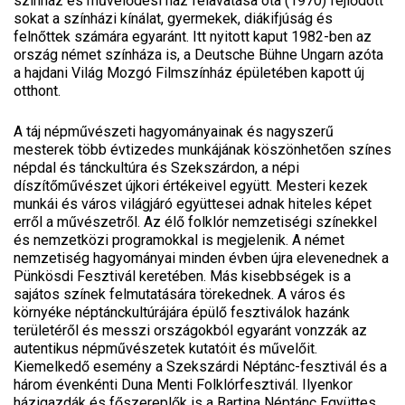
színház és művelődési ház felavatása óta (1970) fejlődött
sokat a színházi kínálat, gyermekek, diákifjúság és
felnőttek számára egyaránt. Itt nyitott kaput 1982-ben az
ország német színháza is, a Deutsche Bühne Ungarn azóta
a hajdani Világ Mozgó Filmszínház épületében kapott új
otthont.
A táj népművészeti hagyományainak és nagyszerű
mesterek több évtizedes munkájának köszönhetően színes
népdal és tánckultúra és Szekszárdon, a népi
díszítőművészet újkori értékeivel együtt. Mesteri kezek
munkái és város világjáró együttesei adnak hiteles képet
erről a művészetről. Az élő folklór nemzetiségi színekkel
és nemzetközi programokkal is megjelenik. A német
nemzetiség hagyományai minden évben újra elevenednek a
Pünkösdi Fesztivál keretében. Más kisebbségek is a
sajátos színek felmutatására törekednek. A város és
környéke néptánckultúrájára épülő fesztiválok hazánk
területéről és messzi országokból egyaránt vonzzák az
autentikus népművészetek kutatóit és művelőit.
Kiemelkedő esemény a Szekszárdi Néptánc-fesztivál és a
három évenkénti Duna Menti Folklórfesztivál. Ilyenkor
házigazdák és főszereplők is a Bartina Néptánc Együttes