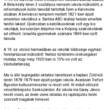
A Béla király téren 3 osztályos nemzeti iskola működött, a
reformátusok külön tanodát tartottak fenn a Kárvinista
utcában. A belvárosi templom mellett 1821-ben épült
emeletes iskolához a Bartina ABC-áruház helyén emeltek
tanítói lakást. Újvárosban a katolikusoknak volt egy kis
iskolájuk, korszerűen átépítve ma a Kolping szakiskolának
ad otthont. Izraelita gyermekek számára 1869-ben nyílt
tanoda.
A 19. sz. utolsó harmadában az iskolák többsége egyházi
fenntartással működött. Nehéz történelmi örökségüket
mutatja, hogy még 1920-ban is 15%-os volt az
írástudatlanság.
Ma is álló legrégebbi oktatási tanintézet a hajdani Zöld kút
terén 1878-1879-ben épült polgári iskola. Avatásán Trefort
Ágoston kultuszminiszter is részt vett. Itt indult először
vincellérképzés Szekszárdon. Az iskola ma Garay János
nevét viseli, az ének-zene oktatás és rajzképzés terén
szerzett magának hírnevet.