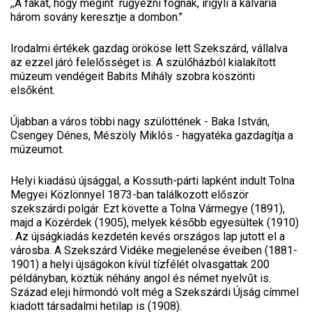
,,A fákat, hogy megint rügyezni fognak, irigyli a kálvária
három sovány keresztje a dombon.’’
Irodalmi értékek gazdag örököse lett Szekszárd, vállalva
az ezzel járó felelősséget is. A szülőházból kialakított
múzeum vendégeit Babits Mihály szobra köszönti
elsőként.
Újabban a város többi nagy szülöttének - Baka István,
Csengey Dénes, Mészöly Miklós - hagyatéka gazdagítja a
múzeumot.
Helyi kiadású újsággal, a Kossuth-párti lapként indult Tolna
Megyei Közlönnyel 1873-ban találkozott először
szekszárdi polgár. Ezt követte a Tolna Vármegye (1891),
majd a Közérdek (1905), melyek később egyesültek (1910)
. Az újságkiadás kezdetén kevés országos lap jutott el a
városba. A Szekszárd Vidéke megjelenése éveiben (1881-
1901) a helyi újságokon kívül tízfélét olvasgattak 200
példányban, köztük néhány angol és német nyelvűt is.
Század eleji hírmondó volt még a Szekszárdi Újság címmel
kiadott társadalmi hetilap is (1908).