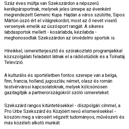
Száz éves múltja van Szekszárdon a népszerű
kerékpársportnak, melynek jeles ünnepe az évenként
megrendezett Gemenc Kupa. Hajdan a város szülötte, Sipos
Márton úszó ért el világrekordot, most az ő nevét viselő
versenyek emelik az úszósport rangját. A sikeres
labdasportok mellett - kosárlabda, kézilabda -
meghonosodtak Szekszárdon az önvédelmi sportok is.
Híreikkel, ismeretterjesztő és szórakoztató programjaikkal
közszolgálati feladatot látnak el a rádióstúdiók és a Tolnatáj
Televízió.
A kulturális és sportéletben fontos szerepe van a belga,
finn, francia, holland, jugoszláv, német, olasz és román
testvérvárosi kapcsolatoknak, melyek kölcsönösen
gazdagítják a partnerországokról szóló ismereteket.
Szekszárd rangos kitüntetésekkel - díszpolgári címmel, a
Pro Urbe Szekszárd és Közjóért nevű elismerésekkel -
köszöni meg a városért végzett tudományos, művészeti és
más közéleti alkotó munkát.