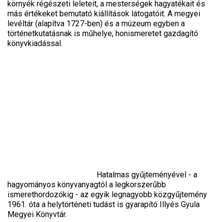
környék régészeti leleteit, a mesterségek hagyatékait és
más értékeket bemutató kiállítások látogatóit. A megyei
levéltár (alapítva 1727-ben) és a múzeum egyben a
történetkutatásnak is műhelye, honismeretet gazdagító
könyvkiadással.
Hatalmas gyűjteményével - a
hagyományos könyvanyagtól a legkorszerűbb
ismerethordozókig - az egyik legnagyobb közgyűjtemény
1961. óta a helytörténeti tudást is gyarapító Illyés Gyula
Megyei Könyvtár.