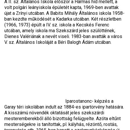
A II. sz. Általános Iskola először a Hármas híd mellett, a
volt polgári leányiskola épületét kapta, 1969-ben avattak
újat a Zrínyi utcában. A Babits Mihály Általános iskola 1958-
ban kezdte működését a Kadarka utcában. Két részletben
(1966, 1973) épült a IV. sz. iskola a Kecskés Ferenc
utcában, amely iskola ma Szekszárd jeles szülöttének,
Dienes Valériának a nevét viseli. 1983-ban avatták a város
V. sz. Általános Iskoláját a Béri Balogh Ádám utcában.
Iparostanonc- képzés a
Garay téri iskolában indult az 1884-es ipartörvény hatására.
A kisszámú növendék oktatását jeles szekszárdi
mesteremberekből álló bizottság felügyelte. Azóta eltűnt
mesterségekre is tanítottak, pl. kályhás, rézöntő, rostás,