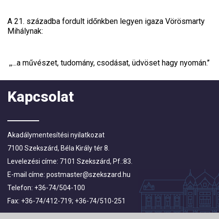
A 21. századba fordult időnkben legyen igaza Vörösmarty
Mihálynak:
,,...a művészet, tudomány, csodásat, üdvöset hagy nyomán.’’
Kapcsolat
Akadálymentesítési nyilatkozat
7100 Szekszárd, Béla Király tér 8.
Levelezési címe: 7101 Szekszárd, Pf.:83.
E-mail címe:
postmaster@szekszard.hu
Telefon: +36-74/504-100
Fax: +36-74/412-719; +36-74/510-251