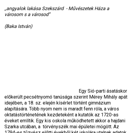
,,angyalok lakása Szekszárd - Művészetek Háza a
városom s a városod’’
(Baka István)
Egy Sió-parti ásatáskor
előkerült pecsétnyomó tanúsága szerint Mérey Mihály apát
idejében, a 18. sz. elején kísérlet történt gimnázium
alapítására. Több nyom nem is maradt fenn róla, a város
oktatástörténetének kezdeteként a kutatók az 1720-as
éveket említik. Egy kis oskola működhetett akkor a hajdani
Szarka utcában, a törvényszék mai épületei mögött. Az
1794-es tűzvész előtti évekből két iskolára utalnak adatok.