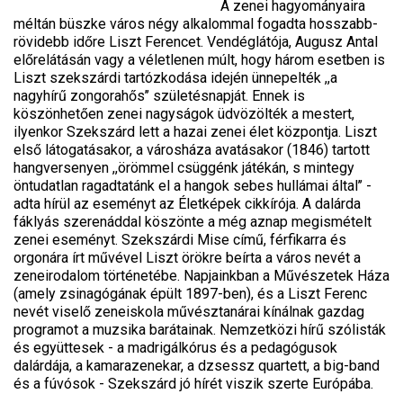
A zenei hagyományaira
méltán büszke város négy alkalommal fogadta hosszabb-
rövidebb időre Liszt Ferencet. Vendéglátója, Augusz Antal
előrelátásán vagy a véletlenen múlt, hogy három esetben is
Liszt szekszárdi tartózkodása idején ünnepelték ,,a
nagyhírű zongorahős’’ születésnapját. Ennek is
köszönhetően zenei nagyságok üdvözölték a mestert,
ilyenkor Szekszárd lett a hazai zenei élet központja. Liszt
első látogatásakor, a városháza avatásakor (1846) tartott
hangversenyen ,,örömmel csüggénk játékán, s mintegy
öntudatlan ragadtatánk el a hangok sebes hullámai által’’ -
adta hírül az eseményt az Életképek cikkírója. A dalárda
fáklyás szerenáddal köszönte a még aznap megismételt
zenei eseményt. Szekszárdi Mise című, férfikarra és
orgonára írt művével Liszt örökre beírta a város nevét a
zeneirodalom történetébe. Napjainkban a Művészetek Háza
(amely zsinagógának épült 1897-ben), és a Liszt Ferenc
nevét viselő zeneiskola művésztanárai kínálnak gazdag
programot a muzsika barátainak. Nemzetközi hírű szólisták
és együttesek - a madrigálkórus és a pedagógusok
dalárdája, a kamarazenekar, a dzsessz quartett, a big-band
és a fúvósok - Szekszárd jó hírét viszik szerte Európába.