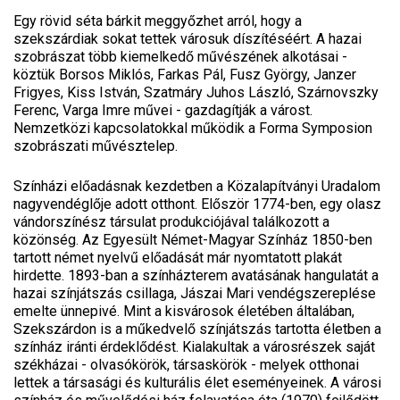
Egy rövid séta bárkit meggyőzhet arról, hogy a
szekszárdiak sokat tettek városuk díszítéséért. A hazai
szobrászat több kiemelkedő művészének alkotásai -
köztük Borsos Miklós, Farkas Pál, Fusz György, Janzer
Frigyes, Kiss István, Szatmáry Juhos László, Szárnovszky
Ferenc, Varga Imre művei - gazdagítják a várost.
Nemzetközi kapcsolatokkal működik a Forma Symposion
szobrászati művésztelep.
Színházi előadásnak kezdetben a Közalapítványi Uradalom
nagyvendéglője adott otthont. Először 1774-ben, egy olasz
vándorszínész társulat produkciójával találkozott a
közönség. Az Egyesült Német-Magyar Színház 1850-ben
tartott német nyelvű előadását már nyomtatott plakát
hirdette. 1893-ban a színházterem avatásának hangulatát a
hazai színjátszás csillaga, Jászai Mari vendégszereplése
emelte ünnepivé. Mint a kisvárosok életében általában,
Szekszárdon is a műkedvelő színjátszás tartotta életben a
színház iránti érdeklődést. Kialakultak a városrészek saját
székházai - olvasókörök, társaskörök - melyek otthonai
lettek a társasági és kulturális élet eseményeinek. A városi