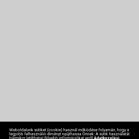
Weboldalunk sütiket (cookie) használ működése folyamán, hogy a
legjobb felhasználói élményt nyújthassa Önnek. A sütik használatát
bármikor letilthatja! Bővebb információkat erről
Adatkezelési