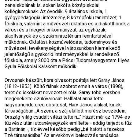
zeneiskolának is, sokan lakói a középiskolai
kollégiumoknak. Az óvodák, 9 általános iskola, 1
gyógypedagógiai intézmény, 8 középfokú tanintézet, 1
főiskola, valamint a művészeti oktatás és a diákotthonok a
városi és a megyei önkormányzat, az egyházak,
alapítványok és a szakminisztérium fenntartásával
működnek. Oktatási, közművelődési, tudományos és
művészeti tevékenységével városunkban kiemelkedő
jelentőségű a gyakorló intézményekkel is rendelkező
főiskola, amely 2000 óta a Pécsi Tudományegyetem Illyés
Gyula Főiskolai Karaként működik.
Orvosnak készült, kora olvasott poétája lett Garay János
(1812-1853). Költő fiának szobrot emelt a város (1898),
teret és iskolákat nevezett el róla. Garay több versben
megénekelte szülővárosát. Halhatatlanná tette
nagyotmondó öreg obsitosát, Háry János alakját, kinek
társaságában ,,A szem, a száj elállott merész beszédein,
Ország-világ csudált vitézi tettein...’’ Házát már az 1794-es
tűzvész utáni utcanévjegyzék említette - addig terjedt a tűz
a Bartinán -, tíz évvel később pedig ,,bé íratott a fazekas
Tzé társaságába.’’ Az anyakönyvi bejegyzés tanúsága