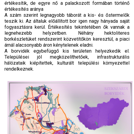
értékesítik, de egyre nő a palackozott formában történő
értékesítés aránya
A szám szerint legnagyobb táborát a kis- és őstermelők
teszik ki. Az általuk előállított bor igen nagy hányada saját
fogyasztásra kerül. Értékesítés tekintetében ők vannak a
legnehezebb helyzetben. Néhány hektoliteres
borkészletüket rendszerint közvetítőkön keresztül, a piaci
árnál alacsonyabb áron kénytelenek eladni.
A borvidék egybefüggő kis területen helyezkedik el.
Települései jól megközelíthetőek, infrastrukturális
hálózataik kiépítettek, kulturált települési környezettel
rendelkeznek.