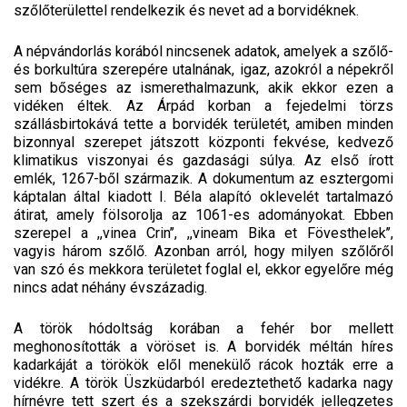
szőlőterülettel rendelkezik és nevet ad a borvidéknek.
A népvándorlás korából nincsenek adatok, amelyek a szőlő-
és borkultúra szerepére utalnának, igaz, azokról a népekről
sem bőséges az ismerethalmazunk, akik ekkor ezen a
vidéken éltek. Az Árpád korban a fejedelmi törzs
szállásbirtokává tette a borvidék területét, amiben minden
bizonnyal szerepet játszott központi fekvése, kedvező
klimatikus viszonyai és gazdasági súlya. Az első írott
emlék, 1267-ből származik. A dokumentum az esztergomi
káptalan által kiadott I. Béla alapító oklevelét tartalmazó
átirat, amely fölsorolja az 1061-es adományokat. Ebben
szerepel a ,,vinea Crin’’, ,,vineam Bika et Fövesthelek’’,
vagyis három szőlő. Azonban arról, hogy milyen szőlőről
van szó és mekkora területet foglal el, ekkor egyelőre még
nincs adat néhány évszázadig.
A török hódoltság korában a fehér bor mellett
meghonosították a vöröset is. A borvidék méltán híres
kadarkáját a törökök elől menekülő rácok hozták erre a
vidékre. A török Üszküdarból eredeztethető kadarka nagy
hírnévre tett szert és a szekszárdi borvidék jellegzetes