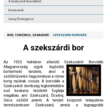
A Szekszárdi Borvidékről
Borászatok
Garay Élménypince
BOR, TURIZMUS, SZABADIDŐ
SZEKSZÁRDI BORVIDÉK
A szekszárdi bor
Az 1925 hektáron elterülő Szekszárdi Borvidék
Magyarország egyik legősibb
bortermelő területe, ahol a
szőlőművelés hagyományai a római
korig nyúlnak vissza. A borvidék a
Szekszárdi dombság legkeletebbre
eső keskeny területét foglalja
magában, ami Szekszárd, Őcsény,
Decs szőlőit jelenti. A terület központi települése
természetesen Szekszárd, amely a legnagyobb