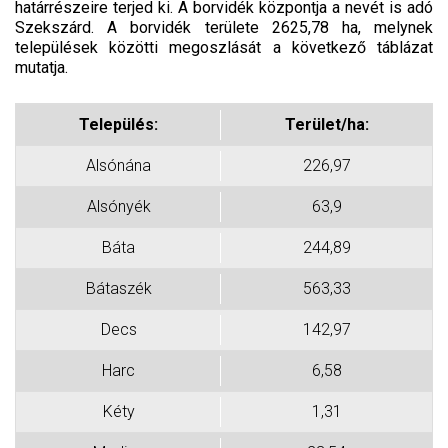
határrészeire terjed ki. A borvidék központja a nevét is adó
Szekszárd. A borvidék területe 2625,78 ha, melynek
települések közötti megoszlását a következő táblázat
mutatja.
Település:
Terület/ha:
Alsónána
226,97
Alsónyék
63,9
Báta
244,89
Bátaszék
563,33
Decs
142,97
Harc
6,58
Kéty
1,31