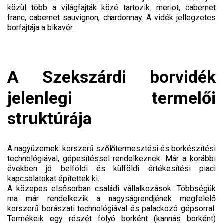
közül több a világfajták közé tartozik: merlot, cabernet
franc, cabernet sauvignon, chardonnay. A vidék jellegzetes
borfajtája a bikavér.
A Szekszárdi borvidék
jelenlegi termelői
struktúrája
A nagyüzemek: korszerű szőlőtermesztési és borkészítési
technológiával, gépesítéssel rendelkeznek. Már a korábbi
években jó belföldi és külföldi értékesítési piaci
kapcsolatokat építettek ki.
A közepes elsősorban családi vállalkozások: Többségük
ma már rendelkezik a nagyságrendjének megfelelő
korszerű borászati technológiával és palackozó gépsorral.
Termékeik egy részét folyó borként (kannás borként)