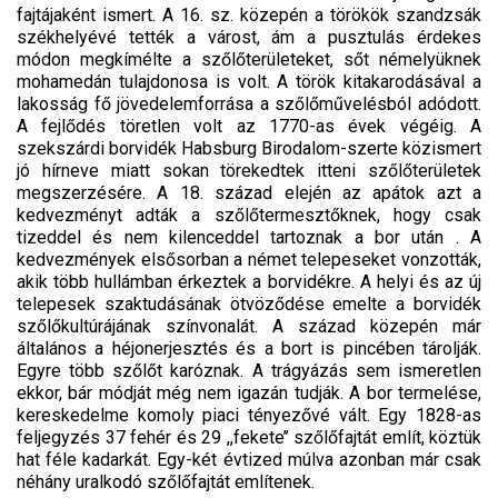
fajtájaként ismert. A 16. sz. közepén a törökök szandzsák
székhelyévé tették a várost, ám a pusztulás érdekes
módon megkímélte a szőlőterületeket, sőt némelyüknek
mohamedán tulajdonosa is volt. A török kitakarodásával a
lakosság fő jövedelemforrása a szőlőművelésból adódott.
A fejlődés töretlen volt az 1770-as évek végéig. A
szekszárdi borvidék Habsburg Birodalom-szerte közismert
jó hírneve miatt sokan törekedtek itteni szőlőterületek
megszerzésére. A 18. század elején az apátok azt a
kedvezményt adták a szőlőtermesztőknek, hogy csak
tizeddel és nem kilenceddel tartoznak a bor után . A
kedvezmények elsősorban a német telepeseket vonzották,
akik több hullámban érkeztek a borvidékre. A helyi és az új
telepesek szaktudásának ötvöződése emelte a borvidék
szőlőkultúrájának színvonalát. A század közepén már
általános a héjonerjesztés és a bort is pincében tárolják.
Egyre több szőlőt karóznak. A trágyázás sem ismeretlen
ekkor, bár módját még nem igazán tudják. A bor termelése,
kereskedelme komoly piaci tényezővé vált. Egy 1828-as
feljegyzés 37 fehér és 29 ,,fekete’’ szőlőfajtát említ, köztük
hat féle kadarkát. Egy-két évtized múlva azonban már csak
néhány uralkodó szőlőfajtát említenek.