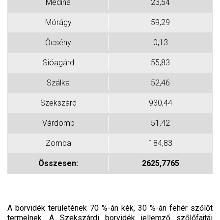
Medina
23,54
Mórágy
59,29
Őcsény
0,13
Sióagárd
55,83
Szálka
52,46
Szekszárd
930,44
Várdomb
51,42
Zomba
184,83
Összesen:
2625,7765
A borvidék területének 70 %-án kék, 30 %-án fehér szőlőt
termelnek. A Szekszárdi borvidék jellemző szőlőfajtái