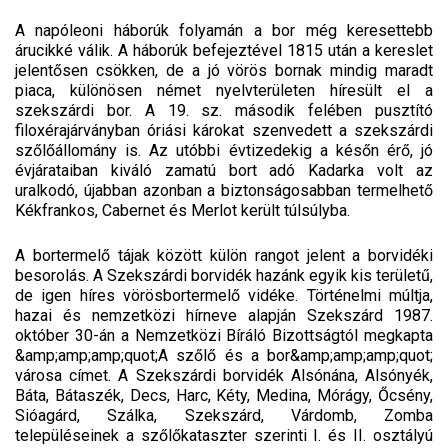
A napóleoni háborúk folyamán a bor még keresettebb
árucikké válik. A háborúk befejeztével 1815 után a kereslet
jelentősen csökken, de a jó vörös bornak mindig maradt
piaca, különösen német nyelvterületen híresült el a
szekszárdi bor. A 19. sz. második felében pusztító
filoxérajárványban óriási károkat szenvedett a szekszárdi
szőlőállomány is. Az utóbbi évtizedekig a későn érő, jó
évjárataiban kiváló zamatú bort adó Kadarka volt az
uralkodó, újabban azonban a biztonságosabban termelhető
Kékfrankos, Cabernet és Merlot került túlsúlyba.
A bortermelő tájak között külön rangot jelent a borvidéki
besorolás. A Szekszárdi borvidék hazánk egyik kis területű,
de igen híres vörösbortermelő vidéke. Történelmi múltja,
hazai és nemzetközi hírneve alapján Szekszárd 1987.
október 30-án a Nemzetközi Bíráló Bizottságtól megkapta
&amp;amp;amp;quot;A szőlő és a bor&amp;amp;amp;quot;
városa címet. A Szekszárdi borvidék Alsónána, Alsónyék,
Báta, Bátaszék, Decs, Harc, Kéty, Medina, Mórágy, Őcsény,
Sióagárd, Szálka, Szekszárd, Várdomb, Zomba
településeinek a szőlőkataszter szerinti I. és II. osztályú