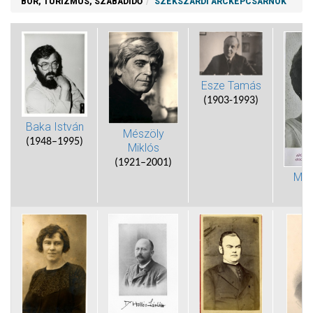
BOR, TURIZMUS, SZABADIDŐ
SZEKSZÁRDI ARCKÉPCSARNOK
Esze Tamás
(1903-1993)
Baka István
Mészöly
(1948–1995)
Miklós
(1921–2001)
Matt
(1