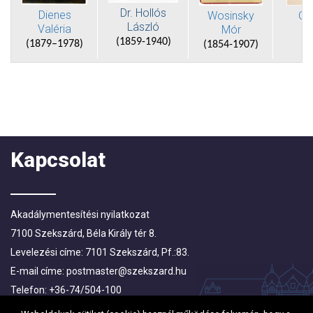
Dr. Hollós
Dienes
Ga
Wosinsky
László
Valéria
Mór
(1
(1859-1940)
(1879–1978)
(
1854-1907)
Kapcsolat
Akadálymentesítési nyilatkozat
7100 Szekszárd, Béla Király tér 8.
Levelezési címe: 7101 Szekszárd, Pf.:83.
E-mail címe:
postmaster@szekszard.hu
Telefon: +36-74/504-100
Fax: +36-74/412-719; +36-74/510-251