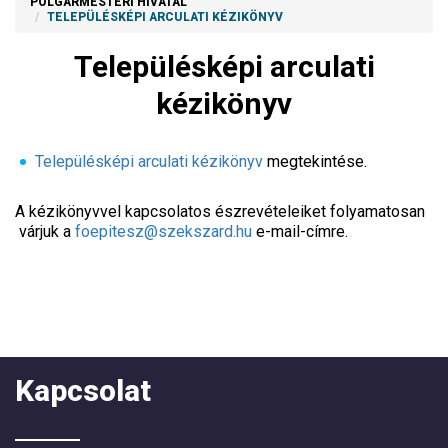
POLGÁRMESTERI HIVATAL
TELEPÜLÉSKÉPI ARCULATI KÉZIKÖNYV
Településképi arculati
kézikönyv
Településképi arculati kézikönyv
megtekintése.
A kézikönyvvel kapcsolatos észrevételeiket folyamatosan
várjuk a
foepitesz@szekszard.hu
e-mail-címre.
Kapcsolat