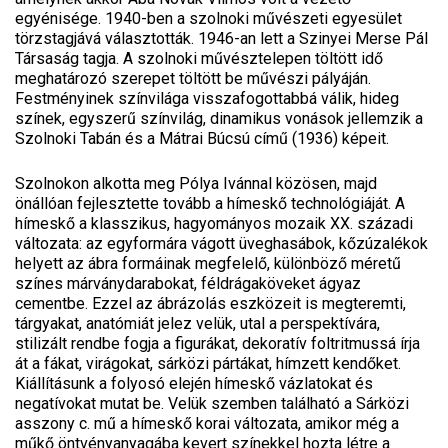
egyénisége. 1940-ben a szolnoki művészeti egyesület
törzstagjává választották. 1946-an lett a Szinyei Merse Pál
Társaság tagja. A szolnoki művésztelepen töltött idő
meghatározó szerepet töltött be művészi pályáján.
Festményinek színvilága visszafogottabbá válik, hideg
színek, egyszerű színvilág, dinamikus vonások jellemzik a
Szolnoki Tabán és a Mátrai Búcsú című (1936) képeit.
Szolnokon alkotta meg Pólya Ivánnal közösen, majd
önállóan fejlesztette tovább a hímeskő technológiáját. A
hímeskő a klasszikus, hagyományos mozaik XX. századi
változata: az egyformára vágott üveghasábok, kőzúzalékok
helyett az ábra formáinak megfelelő, különböző méretű
színes márványdarabokat, féldrágaköveket ágyaz
cementbe. Ezzel az ábrázolás eszközeit is megteremti,
tárgyakat, anatómiát jelez velük, utal a perspektívára,
stilizált rendbe fogja a figurákat, dekoratív foltritmussá írja
át a fákat, virágokat, sárközi pártákat, hímzett kendőket.
Kiállításunk a folyosó elején hímeskő vázlatokat és
negatívokat mutat be. Velük szemben található a Sárközi
asszony c. mű a hímeskő korai változata, amikor még a
műkő öntvényanyagába kevert színekkel hozta létre a