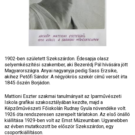
1902-ben született Szekszárdon. Édesapja olasz
selyemkészítési szakember, aki Bezerédj Pál hívására jött
Magyarországra. Anyai nagyanyja pedig Sass Erzsike,
akihez Petőfi Sándor: A négyökrös szekér című versét írta
1845 őszén Borjádon.
Mattioni Eszter szakmai tanulmányait az Iparművészeti
Iskola grafikai szakosztályában kezdte, majd a
Képzőművészeti Főiskolán Rudnay Gyula növendéke volt.
1926 óta rendszeresen szerepelt tárlatokon. Az első önálló
kiállítása 1929-ben volt az Ernst Múzeumban. Ugyanebben
az évben mutatkozott be először Szekszárdon, egy
csoportkiállításon.