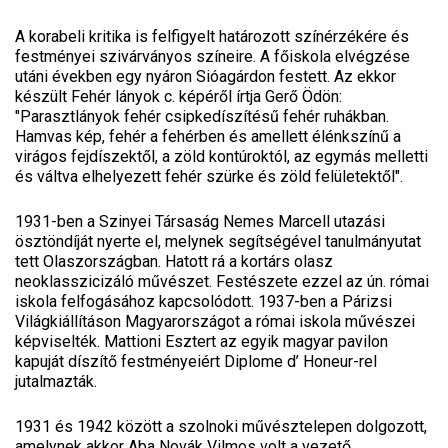
A korabeli kritika is felfigyelt határozott színérzékére és
festményei szivárványos színeire. A főiskola elvégzése
utáni években egy nyáron Sióagárdon festett. Az ekkor
készült Fehér lányok c. képéről írtja Gerő Ödön:
"Parasztlányok fehér csipkedíszítésű fehér ruhákban.
Hamvas kép, fehér a fehérben és amellett élénkszínű a
virágos fejdíszektől, a zöld kontúroktól, az egymás melletti
és váltva elhelyezett fehér szürke és zöld felületektől".
1931-ben a Szinyei Társaság Nemes Marcell utazási
ösztöndíját nyerte el, melynek segítségével tanulmányutat
tett Olaszországban. Hatott rá a kortárs olasz
neoklasszicizáló művészet. Festészete ezzel az ún. római
iskola felfogásához kapcsolódott. 1937-ben a Párizsi
Világkiállításon Magyarországot a római iskola művészei
képviselték. Mattioni Esztert az egyik magyar pavilon
kapuját díszítő festményeiért Diplome d’ Honeur-rel
jutalmazták.
1931 és 1942 között a szolnoki művésztelepen dolgozott,
amelynek akkor Aba Novák Vilmos volt a vezető