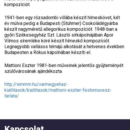
kompozíciót.
1941-ben egy rózsadombi villába készít hímeskövet, két
év múlva pedig a Budapesti (Stühmer) Csokoládégyárba
készít nagyméretű allegorikus kompozíciót. 1948-ban a
győri Székesegyház Szt. László sírkápolnájában Apor
Vilmos síremléke köré készít hímeskő kompozíciót.
Legnagyobb vallásos témájú alkotását a hetvenes években
Budapesten a Rókus kápolnában készíti el.
Mattioni Eszter 1981-ben műveinek jelentős gyűjteményét
szülővárosának ajándékozta.
http://wmmm.hu/varmegyehaz-
kiallitasok/kiallitasok/mattioni-eszter-festomuvesz-
tarlata/
Kapcsolat