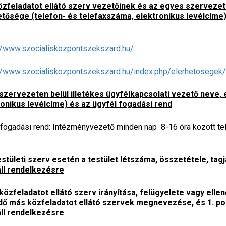
közfeladatot ellátó szerv vezetőinek és az egyes szerveze
etősége (telefon- és telefaxszáma, elektronikus levélcíme
//www.szocialiskozpontszekszard.hu/
//www.szocialiskozpontszekszard.hu/index.php/elerhetosegek/
szervezeten belül illetékes ügyfélkapcsolati vezető neve,
ronikus levélcíme) és az ügyfél fogadási rend
fogadási rend: Intézményvezető minden nap 8-16 óra között te
stületi szerv esetén a testület létszáma, összetétele, ta
ll rendelkezésre
közfeladatot ellátó szerv irányítása, felügyelete vagy elle
ő más közfeladatot ellátó szervek megnevezése, és 1. po
ll rendelkezésre