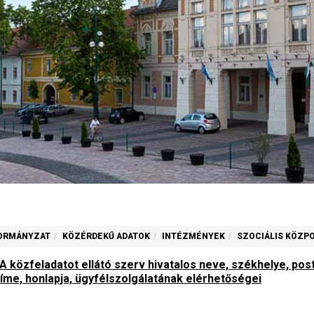
ORMÁNYZAT
KÖZÉRDEKŰ ADATOK
INTÉZMÉNYEK
SZOCIÁLIS KÖZP
A közfeladatot ellátó szerv hivatalos neve, székhelye, pos
címe, honlapja, ügyfélszolgálatának elérhetőségei