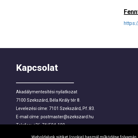
Fenn
https:
Kapcsolat
Akadálymentesítési nyilatkozat
7100 Szekszárd, Béla Király tér 8.
Levelezési címe: 7101 Szekszárd, Pf.:83.
E-mail címe:
postmaster@szekszard.hu
Telefon: +36-74/504-100
Fax: +36-74/412-719; +36-74/510-251
Weboldalunk sütiket (cookie) használ működése folyamán, h