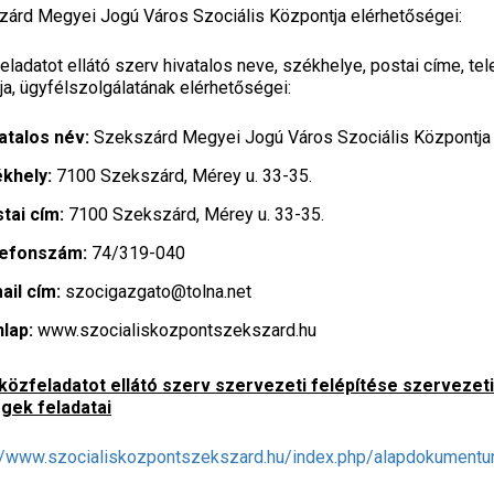
árd Megyei Jogú Város Szociális Központja elérhetőségei:
eladatot ellátó szerv hivatalos neve, székhelye, postai címe, te
ja, ügyfélszolgálatának elérhetőségei:
atalos név:
Szekszárd Megyei Jogú Város Szociális Központja
khely:
7100 Szekszárd, Mérey u. 33-35.
tai cím:
7100 Szekszárd, Mérey u. 33-35.
lefonszám:
74/319-040
ail cím:
szocigazgato@tolna.net
lap:
www.szocialiskozpontszekszard.hu
közfeladatot ellátó szerv szervezeti felépítése szerveze
gek feladatai
://www.szocialiskozpontszekszard.hu/index.php/alapdokument