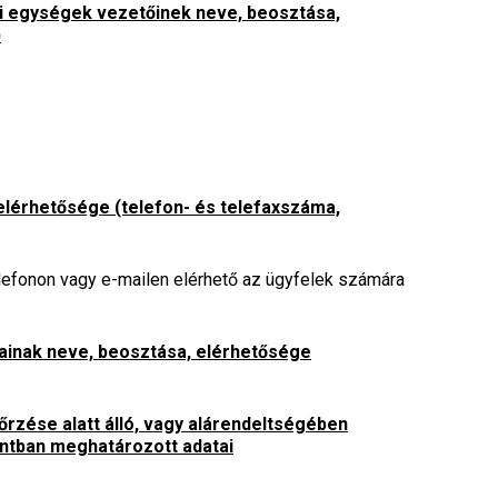
ti egységek vezetőinek neve, beosztása,
)
 elérhetősége (telefon- és telefaxszáma,
lefonon vagy e-mailen elérhető az ügyfelek számára
gjainak neve, beosztása, elérhetősége
nőrzése alatt álló, vagy alárendeltségében
ntban meghatározott adatai