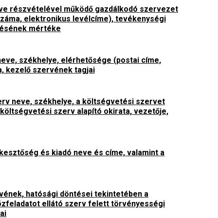
lletve részvételével működő gazdálkodó szervezet
száma, elektronikus levélcíme), tevékenységi
edésének mértéke
 neve, székhelye, elérhetősége (postai címe,
a, kezelő szervének tagjai
zerv neve, székhelye, a költségvetési szervet
 költségvetési szerv alapító okirata, vezetője,
erkesztőség és kiadó neve és címe, valamint a
ervének, hatósági döntései tekintetében a
zfeladatot ellátó szerv felett törvényességi
ai