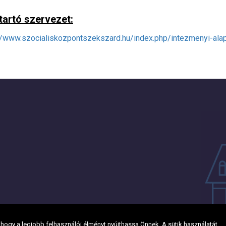
tartó szervezet:
//www.szocialiskozpontszekszard.hu/index.php/intezmenyi-ala
ogy a legjobb felhasználói élményt nyújthassa Önnek. A sütik használatát