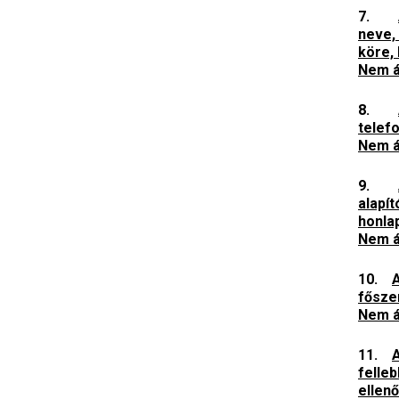
7.
neve,
köre,
Nem á
8.
telefo
Nem á
9.
alapít
honla
Nem á
10.
A
fősze
Nem á
11.
A
felle
ellen