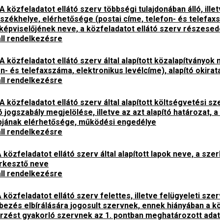
A közfeladatot ellátó szerv többségi tulajdonában álló, i
 székhelye, elérhetősége (postai címe, telefon- és telefax
 képviselőjének neve, a közfeladatot ellátó szerv részes
ll rendelkezésre
A közfeladatot ellátó szerv által alapított közalapítványok
n- és telefaxszáma, elektronikus levélcíme), alapító okirat
ll rendelkezésre
A közfeladatot ellátó szerv által alapított költségvetési s
ó jogszabály megjelölése, illetve az azt alapító határozat, a
pjának elérhetősége, működési engedélye
ll rendelkezésre
 közfeladatot ellátó szerv által alapított lapok neve, a sz
rkesztő neve
ll rendelkezésre
 közfeladatot ellátó szerv felettes, illetve felügyeleti sz
bbezés elbírálására jogosult szervnek, ennek hiányában a kö
őrzést gyakorló szervnek az 1. pontban meghatározott adat