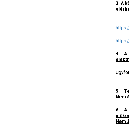
3. A 
elérh
https:
https:
4.
A 
elekt
Ügyfél
5.
Te
Nem á
6.
A 
működ
Nem á