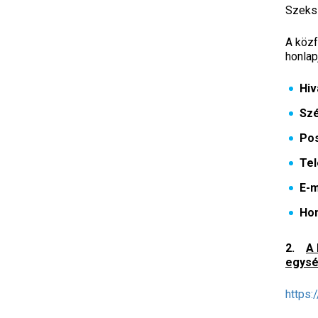
Szeksz
A közf
honlap
Hiv
Szé
Pos
Te
E-m
Hon
2.
A 
egysé
https