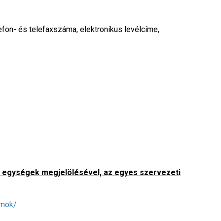
lefon- és telefaxszáma, elektronikus levélcíme,
ti egységek megjelölésével, az egyes szervezeti
umok/