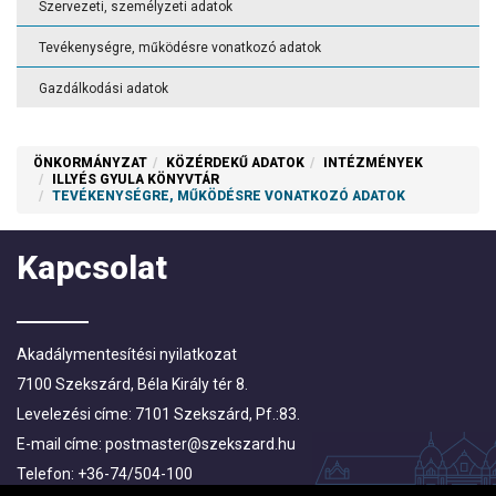
Szervezeti, személyzeti adatok
Tevékenységre, működésre vonatkozó adatok
Gazdálkodási adatok
ÖNKORMÁNYZAT
KÖZÉRDEKŰ ADATOK
INTÉZMÉNYEK
ILLYÉS GYULA KÖNYVTÁR
TEVÉKENYSÉGRE, MŰKÖDÉSRE VONATKOZÓ ADATOK
Kapcsolat
Akadálymentesítési nyilatkozat
7100 Szekszárd, Béla Király tér 8.
Levelezési címe: 7101 Szekszárd, Pf.:83.
E-mail címe:
postmaster@szekszard.hu
Telefon: +36-74/504-100