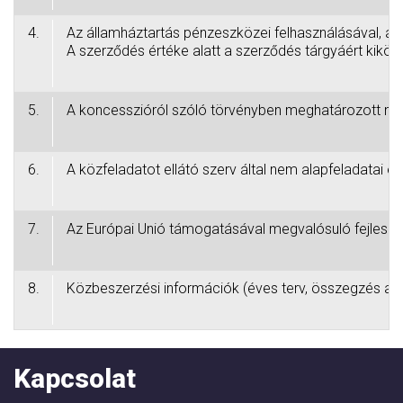
4.
Az államháztartás pénzeszközei felhasználásával, az
A szerződés értéke alatt a szerződés tárgyáért kiköt
5.
A koncesszióról szóló törvényben meghatározott nyilv
6.
A közfeladatot ellátó szerv által nem alapfeladatai el
7.
Az Európai Unió támogatásával megvalósuló fejleszt
8.
Közbeszerzési információk (éves terv, összegzés az a
Kapcsolat