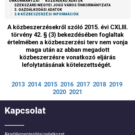
ÖNKORMÁNYZAT
KÖZÉRDEKŰ ADATOK
SZEKSZÁRD MEGYEI JOGÚ VÁROS ÖNKORMÁNYZATA
3. GAZDÁLKODÁSI ADATOK
3.8 KÖZBESZERZÉSI INFORMÁCIÓK
A közbeszerzésekről szóló 2015. évi CXLIII.
törvény 42. § (3) bekezdésében foglaltak
értelmében a közbeszerzési terv nem vonja
maga után az abban megadott
közbeszerzésre vonatkozó eljárás
lefolytatásának kötelezettségét.
2013
2014
2015
2016
2017
2018
2019
2020
2021
Kapcsolat
Akadálymentesítési nyilatkozat