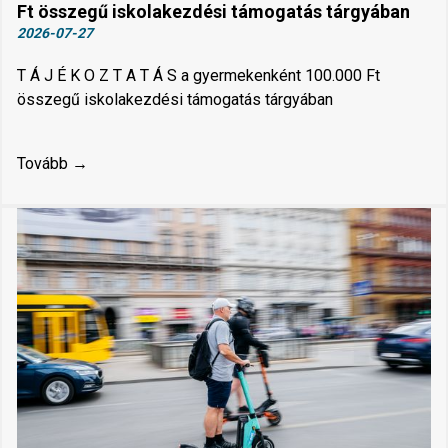
Ft összegű iskolakezdési támogatás tárgyában
2026-07-27
T Á J É K O Z T A T Á S a gyermekenként 100.000 Ft
összegű iskolakezdési támogatás tárgyában
Tovább →