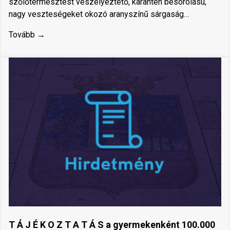
szőlőtermesztést veszélyeztető, karantén besorolású,
nagy veszteségeket okozó aranyszínű sárgaság…
Tovább →
T Á J É K O Z T A T Á S a gyermekenként 100.000