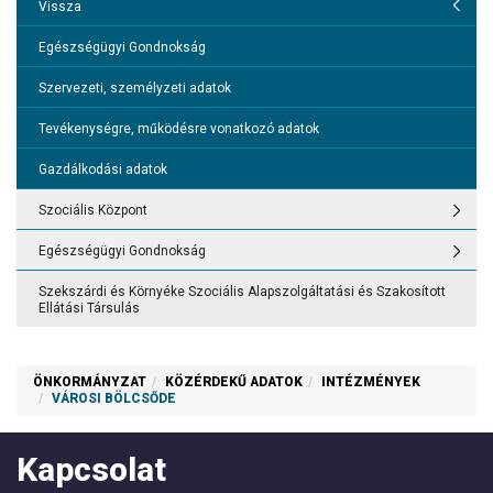
Szekszárdi Óvoda, Bölcsőde és Mini Bölcsőde
Vissza
Városi Bölcsőde
Egészségügyi Gondnokság
Illyés Gyula Könyvtár
Szervezeti, személyzeti adatok
Wosinsky Mór Múzeum
Tevékenységre, működésre vonatkozó adatok
Humánszolgáltató Központ
Gazdálkodási adatok
Szociális Központ
Egészségügyi Gondnokság
Szekszárdi és Környéke Szociális Alapszolgáltatási és Szakosított
Ellátási Társulás
ÖNKORMÁNYZAT
KÖZÉRDEKŰ ADATOK
INTÉZMÉNYEK
VÁROSI BÖLCSŐDE
Kapcsolat