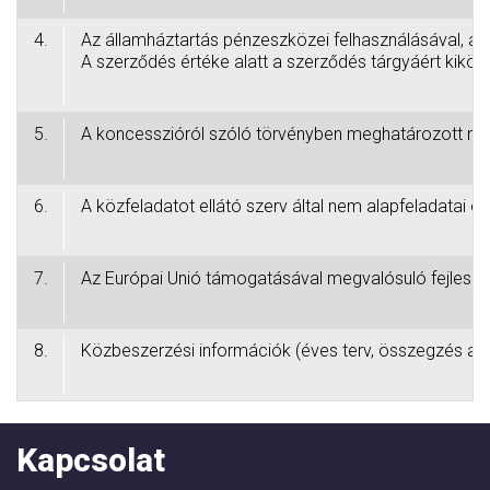
4.
Az államháztartás pénzeszközei felhasználásával, az
A szerződés értéke alatt a szerződés tárgyáért kiköt
5.
A koncesszióról szóló törvényben meghatározott nyilv
6.
A közfeladatot ellátó szerv által nem alapfeladatai el
7.
Az Európai Unió támogatásával megvalósuló fejleszt
8.
Közbeszerzési információk (éves terv, összegzés az a
Kapcsolat