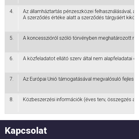
4.
Az államháztartás pénzeszközei felhasználásával, az
A szerződés értéke alatt a szerződés tárgyáért kiköt
5.
A koncesszióról szóló törvényben meghatározott nyilv
6.
A közfeladatot ellátó szerv által nem alapfeladatai el
7.
Az Európai Unió támogatásával megvalósuló fejleszt
8.
Közbeszerzési információk (éves terv, összegzés az a
Kapcsolat