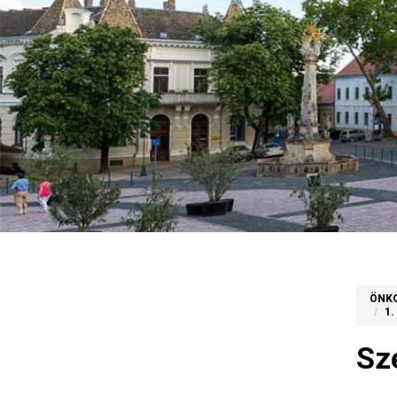
ÖNK
1
Sz