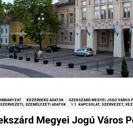
ORMÁNYZAT
KÖZÉRDEKŰ ADATOK
SZEKSZÁRD MEGYEI JOGÚ VÁROS 
. SZERVEZETI, SZEMÉLYZETI ADATOK
1.1. KAPCSOLAT, SZERVEZET, VE
ekszárd Megyei Jogú Város Po