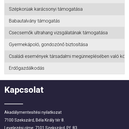
Szépkorúak karácsonyi támogatása
Babautalvány támogatás
Csecsemők ultrahang vizsgálatának támogatása
Gyermekápoló, gondozónő biztosítása
Családi események társadalmi megünneplésében való kö
Erdőgazdálkodás
Kapcsolat
Akadálymentesítési nyilatkozat
7100 Szekszárd, Béla Király tér 8.
Levelezési címe: 7101 Szekszárd, Pf.:83.