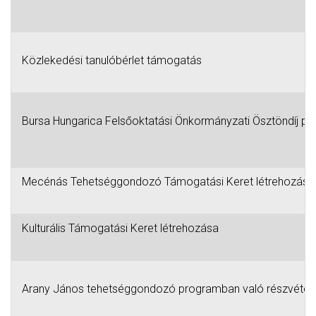
Ö
Közlekedési tanulóbérlet támogatás
Bursa Hungarica Felsőoktatási Önkormányzati Ösztöndíj pá
Mecénás Tehetséggondozó Támogatási Keret létrehozása
Kulturális Támogatási Keret létrehozása
Arany János tehetséggondozó programban való részvétel