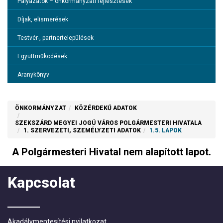
Pályázatok – önkormányzati fejlesztések
Menetrendek
Díjak, elismerések
Közétkeztetés
Testvér-, partnertelepülések
Akadálymentesítési nyilatkozat
Együttműködések
Lakossági adatgyűjtés
Aranykönyv
Választási információk
ÖNKORMÁNYZAT
KÖZÉRDEKŰ ADATOK
SZEKSZÁRD MEGYEI JOGÚ VÁROS POLGÁRMESTERI HIVATALA
1. SZERVEZETI, SZEMÉLYZETI ADATOK
1.5. LAPOK
A Polgármesteri Hivatal nem alapított lapot.
Kapcsolat
Akadálymentesítési nyilatkozat