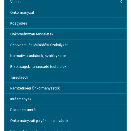
Hírek
Vissza
Önkormányzat
Önkormányzat
Közgyűlés
Polgármesteri Hivatal
Önkormányzati rendeletek
Bor, turizmus, szabadidő
Szervezeti és Működési Szabályzat
Gazdaság
Normatív utasítások, szabályzatok
Információk
Bizottságok, tanácsadó testületek
Közérdekű Adatok
Társulások
VESZÉLYHELYZETTEL KAPCSOLATOS TÁJÉKOZTATÓK
Nemzetiségi Önkormányzatok
Átláthatóság
Intézmények
Zöld város
Dokumentumtár
Társadalmasítás
Önkormányzati pályázati felhívások
Klímastratégia és klímatudatosság