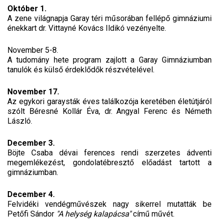
Október 1.
A zene világnapja Garay téri műsorában fellépő gimnáziumi
énekkart dr. Vittayné Kovács Ildikó vezényelte.
November 5-8.
A tudomány hete program zajlott a Garay Gimnáziumban
tanulók és külső érdeklődők részvételével.
November 17.
Az egykori garaysták éves találkozója keretében életútjáról
szólt Béresné Kollár Éva, dr. Angyal Ferenc és Németh
László.
December 3.
Böjte Csaba dévai ferences rendi szerzetes ádventi
megemlékezést, gondolatébresztő előadást tartott a
gimnáziumban.
December 4.
Felvidéki vendégművészek nagy sikerrel mutatták be
Petőfi Sándor
"A helység kalapácsa"
című művét.