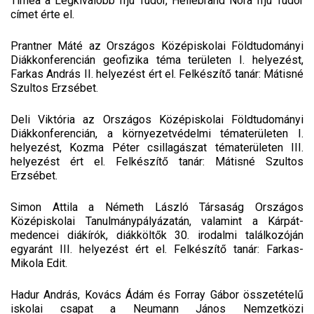
Tímea a Legkiválóbb Ifjú Tudor, Hellebrand Nóra Ifjú Tudor
címet érte el.
Prantner Máté az Országos Középiskolai Földtudományi
Diákkonferencián geofizika téma területen I. helyezést,
Farkas András II. helyezést ért el. Felkészítő tanár: Mátisné
Szultos Erzsébet.
Deli Viktória az Országos Középiskolai Földtudományi
Diákkonferencián, a környezetvédelmi tématerületen I.
helyezést, Kozma Péter csillagászat tématerületen III.
helyezést ért el. Felkészítő tanár: Mátisné Szultos
Erzsébet.
Simon Attila a Németh László Társaság Országos
Középiskolai Tanulmánypályázatán, valamint a Kárpát-
medencei diákírók, diákköltők 30. irodalmi találkozóján
egyaránt III. helyezést ért el. Felkészítő tanár: Farkas-
Mikola Edit.
Hadur András, Kovács Ádám és Forray Gábor összetételű
iskolai csapat a Neumann János Nemzetközi