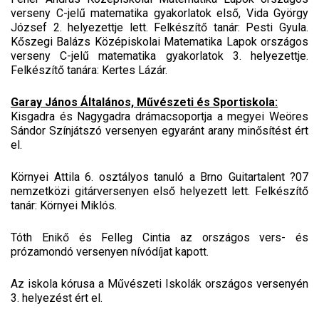
verseny C-jelű matematika gyakorlatok első, Vida György
József 2. helyezettje lett. Felkészítő tanár: Pesti Gyula.
Kőszegi Balázs Középiskolai Matematika Lapok országos
verseny C-jelű matematika gyakorlatok 3. helyezettje.
Felkészítő tanára: Kertes Lázár.
Garay János Általános, Művészeti és Sportiskola:
Kisgadra és Nagygadra drámacsoportja a megyei Weöres
Sándor Színjátszó versenyen egyaránt arany minősítést ért
el.
Környei Attila 6. osztályos tanuló a Brno Guitartalent ?07
nemzetközi gitárversenyen első helyezett lett. Felkészítő
tanár: Környei Miklós.
Tóth Enikő és Felleg Cintia az országos vers- és
prózamondó versenyen nívódíjat kapott.
Az iskola kórusa a Művészeti Iskolák országos versenyén
3. helyezést ért el.