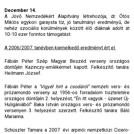
December 14.
A Jövő Nemzedékért Alapítvány létrehozója, dr. Ótós
Miklós egykori garaysta tíz, jó tanulmányi eredményű, de
nehéz szociális körülmények között élő diáknak adott át
10-10 ezer forintos támogatást.
A 2006/2007. tanévben kiemelkedő eredményt ért el:
Fábián Péter Szép Magyar Beszéd verseny országos
döntőjén Kazinczy-emlékérmet kapott. Felkészítő tanára:
Heilmann József.
Fábián Péter a
"Vigyél hírt a csodáról"
nemzeti vers- és
prózamondó verseny az 1956-os forradalom tiszteletére
országos döntőjén 2. helyezést; "Én itt vagyok - üzenet Új-
Huligániából" Baka István országos vers- és prózamondó
versenyen 3. helyezést szerzett. Felkészítő tanára: Báló
Marianna.
Schüszler Tamara a 2007. évi arpinói nemzetközi Cicero-