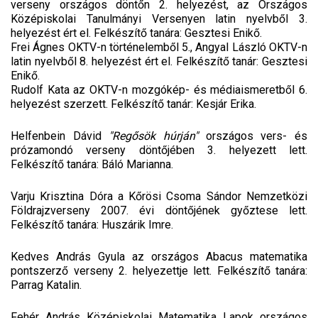
verseny országos döntőn 2. helyezést, az Országos
Középiskolai Tanulmányi Versenyen latin nyelvből 3.
helyezést ért el. Felkészítő tanára: Gesztesi Enikő.
Frei Ágnes OKTV-n történelemből 5., Angyal László OKTV-n
latin nyelvből 8. helyezést ért el. Felkészítő tanár: Gesztesi
Enikő.
Rudolf Kata az OKTV-n mozgókép- és médiaismeretből 6.
helyezést szerzett. Felkészítő tanár: Kesjár Erika.
Helfenbein Dávid
"Regősök húrján"
országos vers- és
prózamondó verseny döntőjében 3. helyezett lett.
Felkészítő tanára: Báló Marianna.
Varju Krisztina Dóra a Kőrösi Csoma Sándor Nemzetközi
Földrajzverseny 2007. évi döntőjének győztese lett.
Felkészítő tanára: Huszárik Imre.
Kedves András Gyula az országos Abacus matematika
pontszerző verseny 2. helyezettje lett. Felkészítő tanára:
Parrag Katalin.
Fehér András Középiskolai Matematika Lapok országos