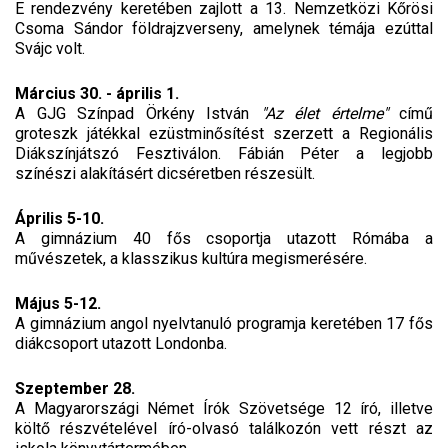
E rendezvény keretében zajlott a 13. Nemzetközi Kőrösi
Csoma Sándor földrajzverseny, amelynek témája ezúttal
Svájc volt.
Március 30. - április 1.
A GJG Színpad Örkény István
"Az élet értelme"
című
groteszk játékkal ezüstminősítést szerzett a Regionális
Diákszínjátszó Fesztiválon. Fábián Péter a legjobb
színészi alakításért dicséretben részesült.
Április 5-10.
A gimnázium 40 fős csoportja utazott Rómába a
művészetek, a klasszikus kultúra megismerésére.
Május 5-12.
A gimnázium angol nyelvtanuló programja keretében 17 fős
diákcsoport utazott Londonba.
Szeptember 28.
A Magyarországi Német Írók Szövetsége 12 író, illetve
költő részvételével író-olvasó találkozón vett részt az