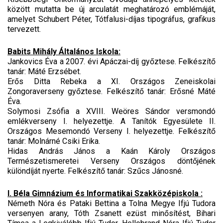
között mutatta be új arculatát meghatározó emblémáját,
amelyet Schubert Péter, Tótfalusi-díjas tipográfus, grafikus
tervezett.
Babits Mihály Általános Iskola:
Jankovics Éva a 2007. évi Apáczai-díj győztese. Felkészítő
tanár: Máté Erzsébet.
Erős Ditta Rebeka a XI. Országos Zeneiskolai
Zongoraverseny győztese. Felkészítő tanár: Erősné Máté
Éva.
Solymosi Zsófia a XVIII. Weöres Sándor versmondó
emlékverseny I. helyezettje. A Tanítók Egyesülete II.
Országos Mesemondó Verseny I. helyezettje. Felkészítő
tanár: Molnárné Csiki Erika.
Hidas András János a Kaán Károly Országos
Természetismeretei Verseny Országos döntőjének
különdíját nyerte. Felkészítő tanár: Szűcs Jánosné.
I. Béla Gimnázium és Informatikai Szakközépiskola :
Németh Nóra és Pataki Bettina a Tolna Megye Ifjú Tudora
versenyen arany, Tóth Zsanett ezüst minősítést, Bihari