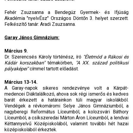
Fehér Zsuzsanna a Bendegúz Gyermek- és Ifjúság
Akadémia "nyelvÉsz" Országos Döntőn 3. helyet szerzett.
Felkészítő tanár: Aradi Zsuzsanna.
Garay János Gimnázium:
Március 9.
Dr. Szerencsés Károly történész, író
"Életmód a Rákosi és
Kádár korszakban"
témakörben,
"A XX. század
politikusi
pályaképei"
címmel tartott előadást.
Március 13-14.
A Garay-napok sikeres rendezvénye volt a Kárpát-
medencei Diáktalálkozó, ahova sok régi ismerős és kedves
barát érkezett a határainkon túli magyar iskolákból.
Vendégek a révkomáromi Selye János Gimnáziumból, a
nagyberegi Református Líceumból, a kolozsvári Báthory
Líceumból, a csíkszeredai Márton Áron Líceumból, a lendvai
Kéttannyelvű Középiskolából, valamint további hét hazai
középiskolából érkeztek.