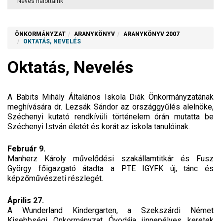
Neves halottaink
ÖNKORMÁNYZAT
ARANYKÖNYV
ARANYKÖNYV 2007
OKTATÁS, NEVELÉS
Oktatás, Nevelés
A Babits Mihály Általános Iskola Diák Önkormányzatának
meghívására dr. Lezsák Sándor az országgyűlés alelnöke,
Széchenyi kutató rendkívüli történelem órán mutatta be
Széchenyi István életét és korát az iskola tanulóinak.
Február 9.
Manherz Károly művelődési szakállamtitkár és Fusz
György főigazgató átadta a PTE IGYFK új, tánc és
képzőművészeti részlegét.
Április 27.
A Wunderland Kindergarten, a Szekszárdi Német
Kisebbségi Önkormányzat Óvodája ünnepélyes keretek