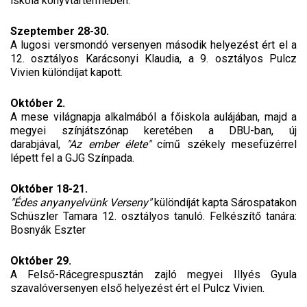
iskola könyvtártermében.
Szeptember 28-30.
A lugosi versmondó versenyen második helyezést ért el a
12. osztályos Karácsonyi Klaudia, a 9. osztályos Pulcz
Vivien különdíjat kapott.
Október 2.
A mese világnapja alkalmából a főiskola aulájában, majd a
megyei színjátszónap keretében a DBU-ban, új
darabjával,
"Az ember élete"
című székely mesefüzérrel
lépett fel a GJG Színpada.
Október 18-21.
"Édes anyanyelvünk Verseny"
különdíját kapta Sárospatakon
Schüszler Tamara 12. osztályos tanuló. Felkészítő tanára:
Bosnyák Eszter
Október 29.
A Felső-Rácegrespusztán zajló megyei Illyés Gyula
szavalóversenyen első helyezést ért el Pulcz Vivien.