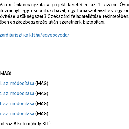
áros Önkormányzata a projekt keretében az 1. számú Óvoda
intézményt egy csoportszobával, egy tornaszobával és egy o
vítése szükségszerű Szekszárd feladatellátása tekintetében.
tében eszközbeszerzés útján szeretnénk biztosítani.
zarditurisztikaikft.hu/egyesovoda/
(MAG)
. sz. módosítása
(MAG)
. sz. módosítása
(MAG)
. sz. módosítása
(MAG)
. sz. módosítása
(MAG)
pítész Alkotóműhely Kft.)