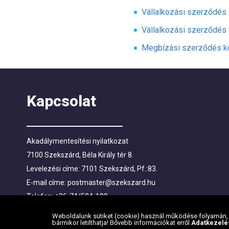
Vállalkozási szerződés 
Vállalkozási szerződés 
Megbízási szerződés kön
Kapcsolat
Akadálymentesítési nyilatkozat
7100 Szekszárd, Béla Király tér 8.
Levelezési címe: 7101 Szekszárd, Pf.:83.
E-mail címe:
postmaster@szekszard.hu
Telefon: +36-74/504-100
Fax: +36-74/412-719; +36-74/510-251
Weboldalunk sütiket (cookie) használ működése folyamán, h
bármikor letilthatja! Bővebb információkat erről
Adatkezelé