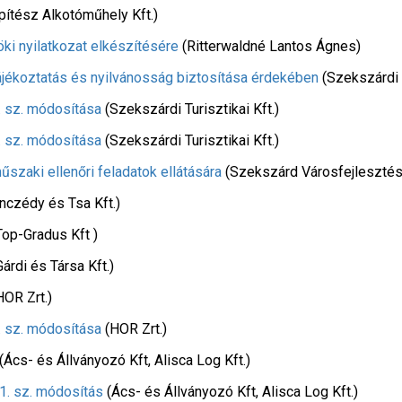
pítész Alkotóműhely Kft.)
i nyilatkozat elkészítésére
(Ritterwaldné Lantos Ágnes)
jékoztatás és nyilvánosság biztosítása érdekében
(Szekszárdi T
 sz. módosítása
(Szekszárdi Turisztikai Kft.)
 sz. módosítása
(Szekszárdi Turisztikai Kft.)
zaki ellenőri feladatok ellátására
(Szekszárd Városfejlesztési
nczédy és Tsa Kft.)
op-Gradus Kft )
árdi és Társa Kft.)
OR Zrt.)
. sz. módosítása
(HOR Zrt.)
(Ács- és Állványozó Kft, Alisca Log Kft.)
1. sz. módosítás
(Ács- és Állványozó Kft, Alisca Log Kft.)