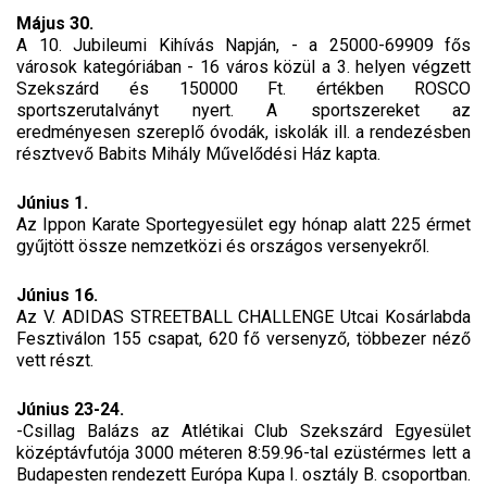
Május 30.
A 10. Jubileumi Kihívás Napján, - a 25000-69909 fős
városok kategóriában - 16 város közül a 3. helyen végzett
Szekszárd és 150000 Ft. értékben ROSCO
sportszerutalványt nyert. A sportszereket az
eredményesen szereplő óvodák, iskolák ill. a rendezésben
résztvevő Babits Mihály Művelődési Ház kapta.
Június 1.
Az Ippon Karate Sportegyesület egy hónap alatt 225 érmet
gyűjtött össze nemzetközi és országos versenyekről.
Június 16.
Az V. ADIDAS STREETBALL CHALLENGE Utcai Kosárlabda
Fesztiválon 155 csapat, 620 fő versenyző, többezer néző
vett részt.
Június 23-24.
-Csillag Balázs az Atlétikai Club Szekszárd Egyesület
középtávfutója 3000 méteren 8:59.96-tal ezüstérmes lett a
Budapesten rendezett Európa Kupa I. osztály B. csoportban.