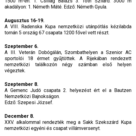
1500 m-en: 1. Csillag Balázs 3. Tóth Szilárd. 3000 m
akadályon: 1. Németh Máté. Edző: Németh Gyula.
Augusztus 16-19.
A VIII. Radenska Kupa nemzetközi utánpótlás kézilabda
tornán 5 ország 67 csapata 1200 fővel vett részt.
Szeptember 6.
A III. Veterán Dobógálán, Szombathelyen a Szenior AC
sportolói 18 érmet gyűjtöttek. A Rijekában rendezett
nemzetközi találkozón négy számban első helyen
végeztek.
Szeptember 8.
A Gemenc Judó csapata 2. helyezést ért el a Bautzen
Nemzetközi Bajnokságon.
Edző: Szepesi József.
December 8.
XXV. alkalommal rendezték meg a Sakk Szekszárd Kupa
nemzetközi egyéni és csapat villámversenyt.