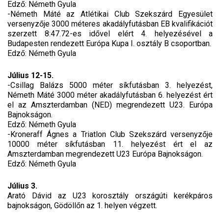
Edző: Németh Gyula
-Németh Máté az Atlétikai Club Szekszárd Egyesület
versenyzője 3000 méteres akadályfutásban EB kvalifikációt
szerzett 8:47.72-es idővel elért 4. helyezésével a
Budapesten rendezett Európa Kupa I. osztály B csoportban.
Edző: Németh Gyula
Július 12-15.
-Csillag Balázs 5000 méter síkfutásban 3. helyezést,
Németh Máté 3000 méter akadályfutásban 6. helyezést ért
el az Amszterdamban (NED) megrendezett U23. Európa
Bajnokságon.
Edző: Németh Gyula
-Kroneraff Ágnes a Triatlon Club Szekszárd versenyzője
10000 méter síkfutásban 11. helyezést ért el az
Amszterdamban megrendezett U23 Európa Bajnokságon.
Edző: Németh Gyula
Július 3.
Arató Dávid az U23 korosztály országúti kerékpáros
bajnokságon, Gödöllőn az 1. helyen végzett.