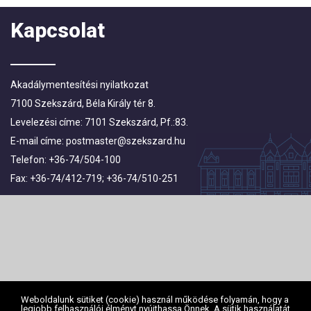
Kapcsolat
Akadálymentesítési nyilatkozat
7100 Szekszárd, Béla Király tér 8.
Levelezési címe: 7101 Szekszárd, Pf.:83.
E-mail címe:
postmaster@szekszard.hu
Telefon: +36-74/504-100
Fax: +36-74/412-719; +36-74/510-251
Weboldalunk sütiket (cookie) használ működése folyamán, hogy a
legjobb felhasználói élményt nyújthassa Önnek. A sütik használatát