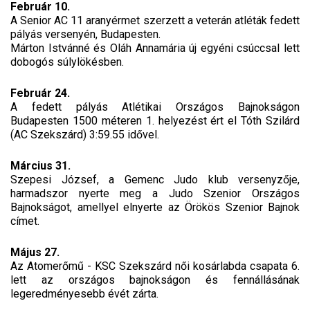
Február 10.
A Senior AC 11 aranyérmet szerzett a veterán atléták fedett
pályás versenyén, Budapesten.
Márton Istvánné és Oláh Annamária új egyéni csúccsal lett
dobogós súlylökésben.
Február 24.
A fedett pályás Atlétikai Országos Bajnokságon
Budapesten 1500 méteren 1. helyezést ért el Tóth Szilárd
(AC Szekszárd) 3:59.55 idővel.
Március 31.
Szepesi József, a Gemenc Judo klub versenyzője,
harmadszor nyerte meg a Judo Szenior Országos
Bajnokságot, amellyel elnyerte az Örökös Szenior Bajnok
címet.
Május 27.
Az Atomerőmű - KSC Szekszárd női kosárlabda csapata 6.
lett az országos bajnokságon és fennállásának
legeredményesebb évét zárta.