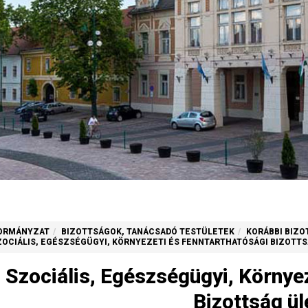
ORMÁNYZAT
BIZOTTSÁGOK, TANÁCSADÓ TESTÜLETEK
KORÁBBI BIZ
ZOCIÁLIS, EGÉSZSÉGÜGYI, KÖRNYEZETI ÉS FENNTARTHATÓSÁGI BIZOTT
Szociális, Egészségügyi, Környe
Bizottság ül