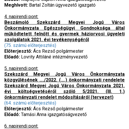
Meghívott:
Bartal Zoltán ügyvezető igazgató
4. napirendi pont:
Beszámoló Szekszárd Megyei Jogú Város
Önkormányzata Egészségügyi Gondnoksága által
működtetett felnőtt és gyermek háziorvosi ügyeleti
szolgálatok 2021. évi tevékenységéről
(75. számú előterjesztés)
Előterjesztő:
Ács Rezső polgármester
Előadó:
Lovrity Attiláné intézményvezető
5. napirendi pont:
Szekszárd Megyei Jogú Város Önkormányzata
közgyűlésének …./2022. (….) önkormányzati rendelete
Szekszárd Megyei Jogú Város Önkormányzata 2021.
évi költségvetéséről szóló 5/2021. (III. 1.)
önkormányzati rendelet módosításáról (tervezet)
(64. számú előterjesztés)
Előterjesztő:
Ács Rezső polgármester
Előadó:
Tamási Anna igazgatóságvezető
6. napirendi pont: