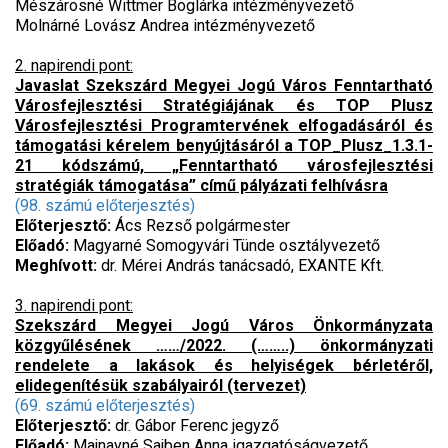
Mészárosné Wittmer Boglárka intézményvezető
Molnárné Lovász Andrea intézményvezető
2. napirendi pont:
Javaslat Szekszárd Megyei Jogú Város Fenntartható
Városfejlesztési Stratégiájának és TOP Plusz
Városfejlesztési Programtervének elfogadásáról és
támogatási kérelem benyújtásáról
a TOP_Plusz_1.3.1-
21 kódszámú, „Fenntartható városfejlesztési
stratégiák támogatása” című pályázati felhívásra
(98. számú előterjesztés)
Előterjesztő:
Ács Rezső polgármester
Előadó:
Magyarné Somogyvári Tünde osztályvezető
Meghívott:
dr. Mérei András tanácsadó, EXANTE Kft.
3. napirendi pont:
Szekszárd Megyei Jogú Város Önkormányzata
közgyűlésének ……/2022. (……..) önkormányzati
rendelete a lakások és helyiségek bérletéről,
elidegenítésük szabályairól (tervezet)
(69. számú előterjesztés)
Előterjesztő:
dr. Gábor Ferenc jegyző
Előadó:
Majnayné Sajben Anna igazgatóságvezető