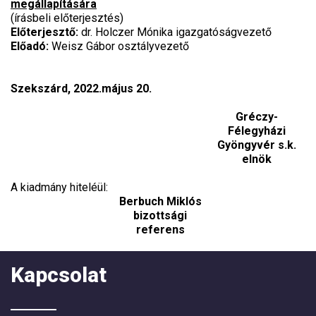
megállapítására
(írásbeli előterjesztés)
Előterjesztő:
dr. Holczer Mónika igazgatóságvezető
Előadó
:
Weisz Gábor osztályvezető
Szekszárd, 2022.május 20.
Gréczy-
Félegyházi
Gyöngyvér s.k.
elnök
A kiadmány hiteléül:
Berbuch Miklós
bizottsági
referens
Kapcsolat