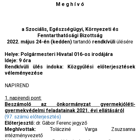
M e g h í v ó
a Szociális, Egészségügyi, Környezeti és
Fenntarthatósági Bizottság
2022. május 24-én (kedden)
tartandó
rendkívüli
ülésére
Helye: Polgármesteri Hivatal 016-os irodájára
Ideje: 9 óra
Rendkívüli ülés indoka: Közgyűlési előterjesztések
véleményezése
NAPIREND
1. napirendi pont:
Beszámoló az önkormányzat gyermekjóléti-
gyermekvédelmi feladatainak 2021. évi ellátásáról
(97. számú előterjesztés)
Előterjesztő:
dr. Gábor Ferenc jegyző
Meghívottak:
Tolácziné Varga Zsuzsanna
intézményvezető