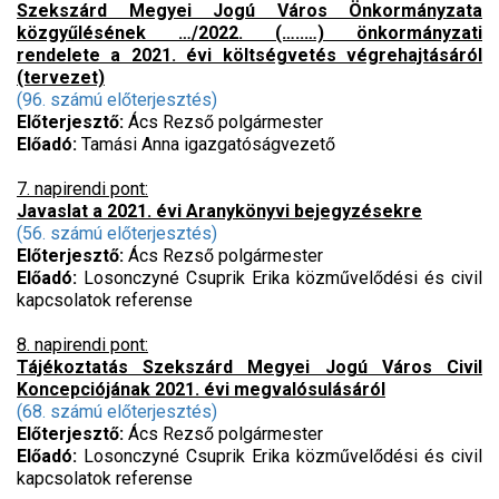
Szekszárd Megyei Jogú Város Önkormányzata
közgyűlésének …/2022. (…..…) önkormányzati
rendelete a 2021. évi költségvetés végrehajtásáról
(tervezet)
(96. számú előterjesztés)
Előterjesztő:
Ács Rezső polgármester
Előadó:
Tamási Anna igazgatóságvezető
7. napirendi pont:
Javaslat a 2021. évi Aranykönyvi bejegyzésekre
(56. számú előterjesztés)
Előterjesztő:
Ács Rezső polgármester
Előadó:
Losonczyné Csuprik Erika közművelődési és civil
kapcsolatok referense
8. napirendi pont:
Tájékoztatás Szekszárd Megyei Jogú Város Civil
Koncepciójának 2021. évi megvalósulásáról
(68. számú előterjesztés)
Előterjesztő:
Ács Rezső polgármester
Előadó:
Losonczyné Csuprik Erika közművelődési és civil
kapcsolatok referense