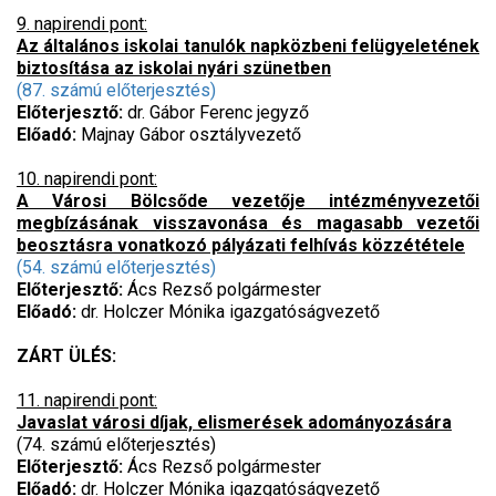
9. napirendi pont:
Az általános iskolai tanulók napközbeni felügyeletének
biztosítása az iskolai nyári szünetben
(87. számú előterjesztés)
Előterjesztő:
dr. Gábor Ferenc jegyző
Előadó:
Majnay Gábor osztályvezető
10. napirendi pont:
A Városi Bölcsőde vezetője intézményvezetői
megbízásának visszavonása és magasabb vezetői
beosztásra vonatkozó pályázati felhívás közzététele
(54. számú előterjesztés)
Előterjesztő:
Ács Rezső polgármester
Előadó:
dr. Holczer Mónika igazgatóságvezető
ZÁRT ÜLÉS:
11. napirendi pont:
Javaslat városi díjak, elismerések adományozására
(74. számú előterjesztés)
Előterjesztő:
Ács Rezső polgármester
Előadó:
dr. Holczer Mónika igazgatóságvezető