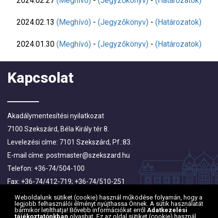
2024.02.27
(Meghívó)
-
(Jegyzőkönyv)
-
(Határozatok)
2024.02.13
(Meghívó)
-
(Jegyzőkönyv)
-
(Határozatok)
2024.01.30
(Meghívó)
-
(Jegyzőkönyv)
-
(Határozatok)
Kapcsolat
Akadálymentesítési nyilatkozat
7100 Szekszárd, Béla Király tér 8.
Levelezési címe: 7101 Szekszárd, Pf.:83.
E-mail címe:
postmaster@szekszard.hu
Telefon: +36-74/504-100
Fax: +36-74/412-719; +36-74/510-251
Weboldalunk sütiket (cookie) használ működése folyamán, hogy a
legjobb felhasználói élményt nyújthassa Önnek. A sütik használatát
bármikor letilthatja! Bővebb információkat erről
Adatkezelési
tájékoztatónkban
olvashat. Ez az oldal sütiket (cookie) használ.