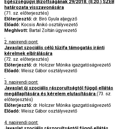
Egészségügyi Bizottságának 29/2018. (II.20.) SZEB
határozata visszavonására
(71. sz. előterjesztés)
Előterjesztő:
dr. Biró Gyula aljegyző
Előadó:
Kocsis Anikó osztályvezető
Meghívott:
Bartal Zoltán ügyvezető
2. napirendi pont:
Javaslat szociális célú tűzifa támogatás iránti
kérelmek elbírálására
(72. sz. előterjesztés)
Előterjesztő:
dr. Holczer Mónika igazgatóságvezető
Előadó:
Weisz Gábor osztályvezető
3. napirendi pont:
Javaslat új szociális rászorultságtól függő ellátás
megállapítására és kérelem elutasítására
(73. sz.
előterjesztés)
Előterjesztő:
dr. Holczer Mónika igazgatóságvezető
Előadó:
Weisz Gábor osztályvezető
4. napirendi pont:
Javaslat szociális rászorultságtól függő ellátás