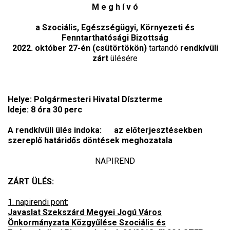
M e g h í v ó
a Szociális, Egészségügyi, Környezeti és
Fenntarthatósági Bizottság
2022. október 27-én (csütörtökön)
tartandó
rendkívüli
zárt
ülésére
Helye: Polgármesteri Hivatal Díszterme
Ideje: 8 óra 30 perc
A rendkívüli ülés indoka: az előterjesztésekben
szereplő határidős döntések meghozatala
NAPIREND
ZÁRT ÜLÉS:
1. napirendi pont:
Javaslat Szekszárd Megyei Jogú Város
Önkormányzata Közgyűlése Szociális és