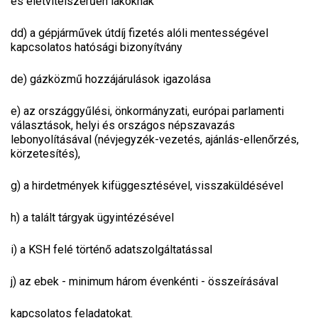
és életvitelszerűen lakóknak
dd)
a gépjárművek útdíj fizetés alóli mentességével
kapcsolatos hatósági bizonyítvány
de)
gázközmű hozzájárulások igazolása
e)
az országgyűlési, önkormányzati, európai parlamenti
választások, helyi és országos népszavazás
lebonyolításával (névjegyzék-vezetés, ajánlás-ellenőrzés,
körzetesítés),
g)
a hirdetmények kifüggesztésével, visszaküldésével
h)
a talált tárgyak ügyintézésével
i)
a KSH felé történő adatszolgáltatással
j)
az ebek - minimum három évenkénti - összeírásával
kapcsolatos feladatokat.