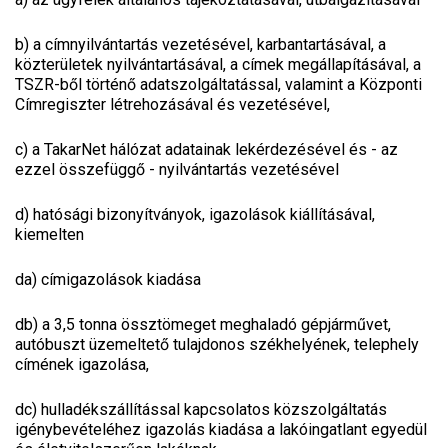
b)
a címnyilvántartás vezetésével, karbantartásával, a
közterületek nyilvántartásával, a címek megállapításával, a
TSZR-ből történő adatszolgáltatással, valamint a Központi
Címregiszter létrehozásával és vezetésével,
c)
a TakarNet hálózat adatainak lekérdezésével és - az
ezzel összefüggő - nyilvántartás vezetésével
d)
hatósági bizonyítványok, igazolások kiállításával,
kiemelten
da)
címigazolások kiadása
db)
a 3,5 tonna össztömeget meghaladó gépjárművet,
autóbuszt üzemeltető tulajdonos székhelyének, telephely
címének igazolása,
dc)
hulladékszállítással kapcsolatos közszolgáltatás
igénybevételéhez igazolás kiadása a lakóingatlant egyedül