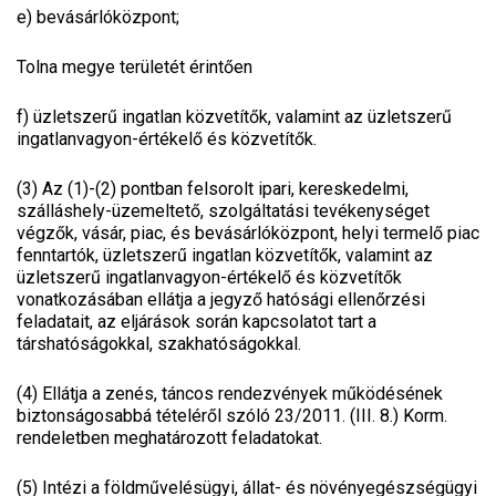
e)
bevásárlóközpont;
Tolna megye területét érintően
f)
üzletszerű ingatlan közvetítők, valamint az üzletszerű
ingatlanvagyon-értékelő és közvetítők.
(3) Az (1)-(2) pontban felsorolt ipari, kereskedelmi,
szálláshely-üzemeltető, szolgáltatási tevékenységet
végzők, vásár, piac, és bevásárlóközpont, helyi termelő piac
fenntartók, üzletszerű ingatlan közvetítők, valamint az
üzletszerű ingatlanvagyon-értékelő és közvetítők
vonatkozásában ellátja a jegyző hatósági ellenőrzési
feladatait, az eljárások során kapcsolatot tart a
társhatóságokkal, szakhatóságokkal.
(4) Ellátja a zenés, táncos rendezvények működésének
biztonságosabbá tételéről szóló 23/2011. (III. 8.) Korm.
rendeletben meghatározott feladatokat.
(5) Intézi a földművelésügyi, állat- és növényegészségügyi