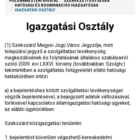
POLGÁRMESTERI HIVATAL
SZERVEZETI EGYSÉGEK
HATÓSÁGI ÉS KOORDINÁCIÓS IGAZGATÓSÁG
IGAZGATÁSI OSZTÁLY
Igazgatási Osztály
(1) Szekszárd Megyei Jogú Város Jegyzője, mint
települési jegyző a szolgáltatási tevékenység
megkezdésének és folytatásának általános szabályairól
szóló 2009. évi LXXVI. törvény (továbbiakban: Szolgtv.)
tekintetében a szolgáltatás felügyeletét ellátó hatósági
hatáskörében intézi
a)
a bejelentéshez kötött szolgáltatási tevékenységet
végzők bejelentésével, a bejegyzett adatok változásával,
törlésével kapcsolatos államigazgatási hatósági ügyeket,
az alábbi ügykörökben:
Szekszárd közigazgatási területén:
1. bejelentést követően végezhető kereskedelmi