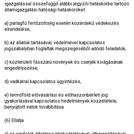
igazgatással összefüggő alábbi jegyzői hatáskörbe tartozó
államigazgatási hatósági hatásköröket:
a)
parlagfű fertőzöttség esetén közérdekű védekezés
elrendelése,
b)
az állatok tartásával, védelmével kapcsolatos
jogszabályban foglaltak megszegéséből adódó feladatok,
c)
közterületi fásszárú növények és cserjék kivágásának
engedélyezése,
d)
vadkárral kapcsolatos ügyintézés,
e)
termőföld elővásárlási és előhaszonbérleti jog
gyakorlásával kapcsolatos hirdetmények közzététele,
benyújtott iratok továbbítása.
(6) Ellátja:
a)
az ügyfelek általános tájékoztatásával, útbaigazításával