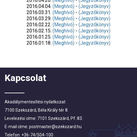
2016.04.26.
(Meghívó)
-
(Jegyzőkönyv)
2016.04.04.
(Meghívó)
-
(Jegyzőkönyv)
2016.03.31.
(Meghívó)
-
(Jegyzőkönyv)
2016.03.29.
(Meghívó)
-
(Jegyzőkönyv)
2016.02.22.
(Meghívó)
-
(Jegyzőkönyv)
2016.02.15.
(Meghívó)
-
(Jegyzőkönyv)
2016.01.25.
(Meghívó)
-
(Jegyzőkönyv)
2016.01.18.
(Meghívó)
-
(Jegyzőkönyv)
Kapcsolat
Akadálymentesítési nyilatkozat
7100 Szekszárd, Béla Király tér 8.
Levelezési címe: 7101 Szekszárd, Pf.:83.
E-mail címe:
postmaster@szekszard.hu
Telefon: +36-74/504-100