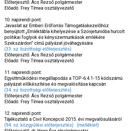
Előterjesztő: Ács Rezső polgármester
Előadó: Frey Tímea osztályvezető
10. napirendi pont:
Javaslat az Emberi Erőforrás Támogatáskezelőhöz
benyújtott „Emléktábla kihelyezése a Szovjetunióba hurcolt
politikai foglyok és kényszermunkások emlékére
Szekszárdon” című pályázat jóváhagyására
(33. sz. bizottsági előterjesztés)
Előterjesztő: Ács Rezső polgármester
Előadó: Frey Tímea osztályvezető
11. napirendi pont:
Együttműködési megállapodás a TOP-6.4.1-15 kódszámú
pályázat előkészítése és megvalósítása kapcsán
(34. sz. bizottsági előterjesztés)
Előterjesztő: Ács Rezső polgármester
Előadó: Frey Tímea osztályvezető
12. napirendi pont:
Tájékoztató a Civil Koncepció 2015. évi megvalósulásáról
(94. sz. közgyűlési előterjesztés)
(melléklet)
Előterjesztő: dr. Haag Éva alpolgármester