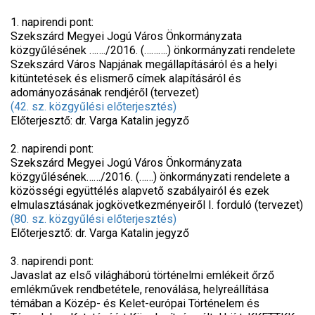
1. napirendi pont:
Szekszárd Megyei Jogú Város Önkormányzata
közgyűlésének ……./2016. (……….) önkormányzati rendelete
Szekszárd Város Napjának megállapításáról és a helyi
kitüntetések és elismerő címek alapításáról és
adományozásának rendjéről (tervezet)
(42. sz. közgyűlési előterjesztés)
Előterjesztő: dr. Varga Katalin jegyző
2. napirendi pont:
Szekszárd Megyei Jogú Város Önkormányzata
közgyűlésének……/2016. (……) önkormányzati rendelete a
közösségi együttélés alapvető szabályairól és ezek
elmulasztásának jogkövetkezményeiről I. forduló (tervezet)
(80. sz. közgyűlési előterjesztés)
Előterjesztő: dr. Varga Katalin jegyző
3. napirendi pont:
Javaslat az első világháború történelmi emlékeit őrző
emlékművek rendbetétele, renoválása, helyreállítása
témában a Közép- és Kelet-európai Történelem és