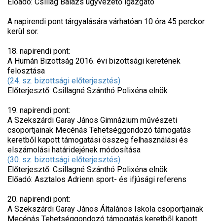
Előadó: Csillag Balázs ügyvezető igazgató
A napirendi pont tárgyalására várhatóan 10 óra 45 perckor
kerül sor.
18. napirendi pont:
A Humán Bizottság 2016. évi bizottsági keretének
felosztása
(24. sz. bizottsági előterjesztés)
Előterjesztő: Csillagné Szánthó Polixéna elnök
19. napirendi pont:
A Szekszárdi Garay János Gimnázium művészeti
csoportjainak Mecénás Tehetséggondozó támogatás
keretből kapott támogatási összeg felhasználási és
elszámolási határidejének módosítása
(30. sz. bizottsági előterjesztés)
Előterjesztő: Csillagné Szánthó Polixéna elnök
Előadó: Asztalos Adrienn sport- és ifjúsági referens
20. napirendi pont:
A Szekszárdi Garay János Általános Iskola csoportjainak
Mecénás Tehetséggondozó támogatás keretből kapott