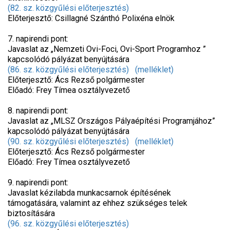
(82. sz. közgyűlési előterjesztés)
Előterjesztő: Csillagné Szánthó Polixéna elnök
7. napirendi pont:
Javaslat az „Nemzeti Ovi-Foci, Ovi-Sport Programhoz ”
kapcsolódó pályázat benyújtására
(86. sz. közgyűlési előterjesztés)
(melléklet)
Előterjesztő: Ács Rezső polgármester
Előadó: Frey Tímea osztályvezető
8. napirendi pont:
Javaslat az „MLSZ Országos Pályaépítési Programjához”
kapcsolódó pályázat benyújtására
(90. sz. közgyűlési előterjesztés)
(melléklet)
Előterjesztő: Ács Rezső polgármester
Előadó: Frey Tímea osztályvezető
9. napirendi pont:
Javaslat kézilabda munkacsarnok építésének
támogatására, valamint az ehhez szükséges telek
biztosítására
(96. sz. közgyűlési előterjesztés)