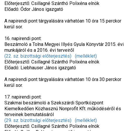
Előterjesztő: Csillagné Szánthó Polixéna elnök
Előadó: Ódor János igazgató
A napirendi pont tárgyalására várhatóan 10 óra 15 perckor
kerül sor.
16. napirendi pont:
Beszámoló a Tolna Megyei Illyés Gyula Könyvtár 2015. évi
munkájáról és a 2016. évi terveiről
(22. sz. bizottsági előterjesztés)
(melléklet)
Előterjesztő: Csillagné Szánthó Polixéna elnök
Előadó: Liebhauser János igazgató
A napirendi pont tárgyalására várhatóan 10 óra 30 perckor
kerül sor.
17. napirendi pont:
Szakmai beszámoló a Szekszárdi Sportközpont
Kiemelkedően Közhasznú Nonprofit Kft. működéséről és
terveinek bemutatásáról
(29. sz. bizottsági előterjesztés)
(melléklet)
Előterjesztő: Csillagné Szánthó Polixéna elnök