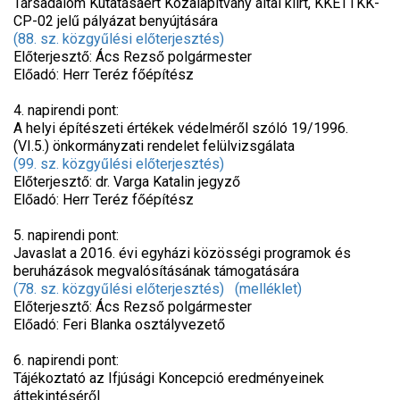
Társadalom Kutatásáért Közalapítvány által kiírt, KKETTKK-
CP-02 jelű pályázat benyújtására
(88. sz. közgyűlési előterjesztés)
Előterjesztő: Ács Rezső polgármester
Előadó: Herr Teréz főépítész
4. napirendi pont:
A helyi építészeti értékek védelméről szóló 19/1996.
(VI.5.) önkormányzati rendelet felülvizsgálata
(99. sz. közgyűlési előterjesztés)
Előterjesztő: dr. Varga Katalin jegyző
Előadó: Herr Teréz főépítész
5. napirendi pont:
Javaslat a 2016. évi egyházi közösségi programok és
beruházások megvalósításának támogatására
(78. sz. közgyűlési előterjesztés)
(melléklet)
Előterjesztő: Ács Rezső polgármester
Előadó: Feri Blanka osztályvezető
6. napirendi pont:
Tájékoztató az Ifjúsági Koncepció eredményeinek
áttekintéséről