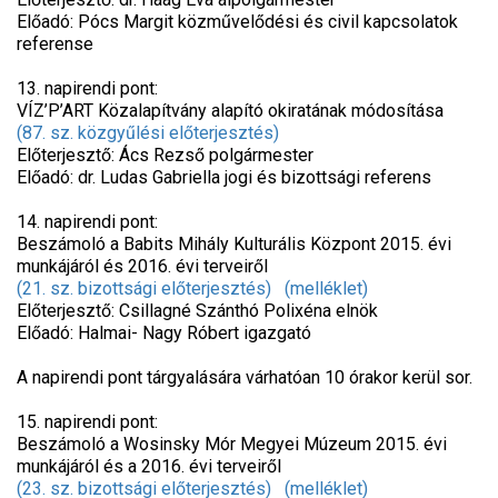
Előadó: Pócs Margit közművelődési és civil kapcsolatok
referense
13. napirendi pont:
VÍZ’P’ART Közalapítvány alapító okiratának módosítása
(87. sz. közgyűlési előterjesztés)
Előterjesztő: Ács Rezső polgármester
Előadó: dr. Ludas Gabriella jogi és bizottsági referens
14. napirendi pont:
Beszámoló a Babits Mihály Kulturális Központ 2015. évi
munkájáról és 2016. évi terveiről
(21. sz. bizottsági előterjesztés)
(melléklet)
Előterjesztő: Csillagné Szánthó Polixéna elnök
Előadó: Halmai- Nagy Róbert igazgató
A napirendi pont tárgyalására várhatóan 10 órakor kerül sor.
15. napirendi pont:
Beszámoló a Wosinsky Mór Megyei Múzeum 2015. évi
munkájáról és a 2016. évi terveiről
(23. sz. bizottsági előterjesztés)
(melléklet)