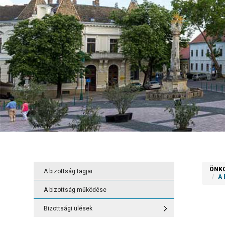
ÖNK
A bizottság tagjai
Vissza
A
A bizottság működése
Bizottsági ülé
Bizottsági ülések
Gazdasági és 
2019