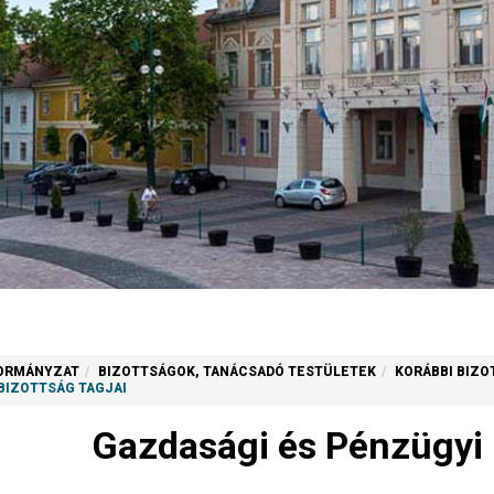
ORMÁNYZAT
BIZOTTSÁGOK, TANÁCSADÓ TESTÜLETEK
KORÁBBI BIZ
 BIZOTTSÁG TAGJAI
sek
Gazdasági és Pénzügyi B
Pénzügyi Bizottság ülései