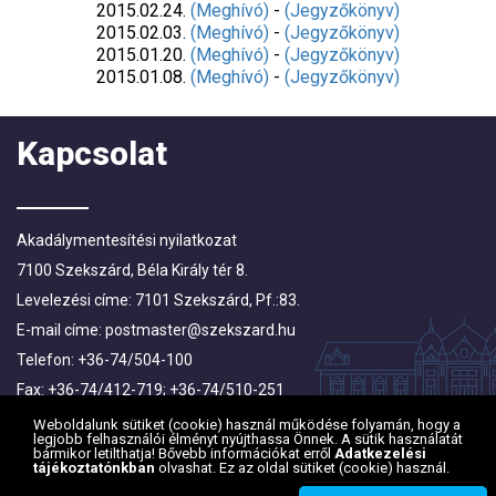
2015.02.24.
(Meghívó)
-
(Jegyzőkönyv)
2015.02.03.
(Meghívó)
-
(Jegyzőkönyv)
2015.01.20.
(Meghívó)
-
(Jegyzőkönyv)
2015.01.08.
(Meghívó)
-
(Jegyzőkönyv)
Kapcsolat
Akadálymentesítési nyilatkozat
7100 Szekszárd, Béla Király tér 8.
Levelezési címe: 7101 Szekszárd, Pf.:83.
E-mail címe:
postmaster@szekszard.hu
Telefon: +36-74/504-100
Fax: +36-74/412-719; +36-74/510-251
Weboldalunk sütiket (cookie) használ működése folyamán, hogy a
legjobb felhasználói élményt nyújthassa Önnek. A sütik használatát
bármikor letilthatja! Bővebb információkat erről
Adatkezelési
tájékoztatónkban
olvashat. Ez az oldal sütiket (cookie) használ.