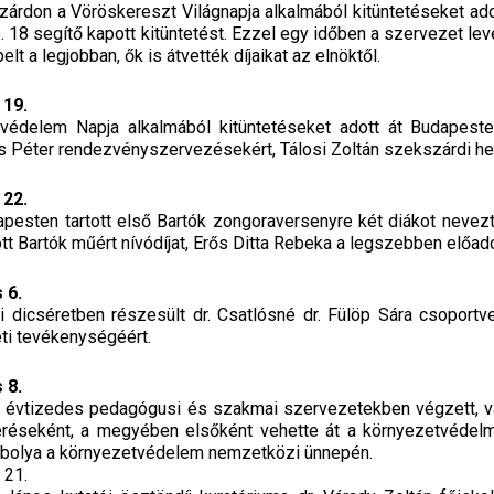
árdon a Vöröskereszt Világnapja alkalmából kitüntetéseket ado
. 18 segítő kapott kitüntetést. Ezzel egy időben a szervezet le
elt a legjobban, ők is átvették díjaikat az elnöktől.
 19.
édelem Napja alkalmából kitüntetéseket adott át Budapesten Iv
 Péter rendezvényszervezésekért, Tálosi Zoltán szekszárdi hely
 22.
pesten tartott első Bartók zongoraversenyre két diákot nevez
tt Bartók műért nívódíjat, Erős Ditta Rebeka a legszebben előado
 6.
i dicséretben részesült dr. Csatlósné dr. Fülöp Sára csoportv
ti tevékenységéért.
 8.
 évtizedes pedagógusi és szakmai szervezetekben végzett, v
réseként, a megyében elsőként vehette át a környezetvédelmi 
Ibolya a környezetvédelem nemzetközi ünnepén.
 21.