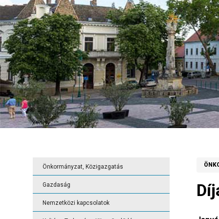
ÖNK
Önkormányzat, Közigazgatás
Dí
Gazdaság
Nemzetközi kapcsolatok