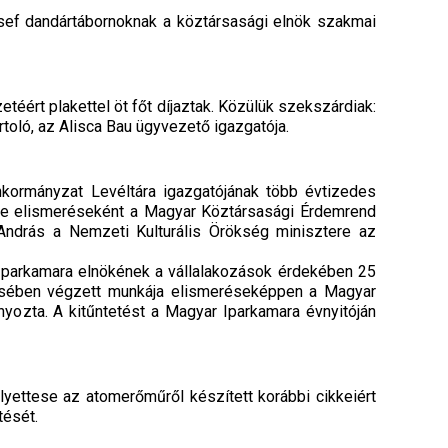
zsef dandártábornoknak a köztársasági elnök szakmai
téért plakettel öt főt díjaztak. Közülük szekszárdiak:
oló, az Alisca Bau ügyvezető igazgatója.
ormányzat Levéltára igazgatójának több évtizedes
e elismeréseként a Magyar Köztársasági Érdemrend
 András a Nemzeti Kulturális Örökség minisztere az
Iparkamara elnökének a vállalakozások érdekében 25
ésében végzett munkája elismeréseképpen a Magyar
yozta. A kitűntetést a Magyar Iparkamara évnyitóján
lyettese az atomerőműről készített korábbi cikkeiért
tését.