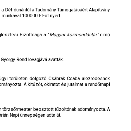
a a Dél-dunántúl a Tudomány Támogatásáért Alapítvány
 munkával 100000 Ft-ot nyert.
lesztési Bizottsága a "
Magyar
közmondástár"
című
 György Rend lovagjává avatták.
gyi területen dolgozó Csábrák Csaba alezredesnek
ányozta. A kitűzőt, okiratot és jutalmat a rendőrnapi
r törzsőrmester beosztott tűzoltónak adományozta. A
lórián Napi ünnepségen adta át.