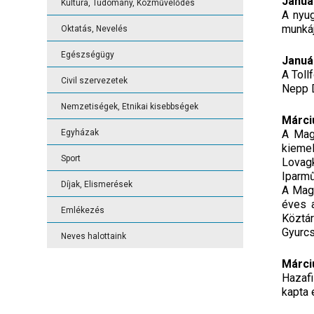
Január
Kultúra, Tudomány, Közművelődés
A nyug
munkáj
Oktatás, Nevelés
Egészségügy
Januá
A Toll
Civil szervezetek
Nepp D
Nemzetiségek, Etnikai kisebbségek
Márci
Egyházak
A Mag
kieme
Sport
Lovagk
Iparm
Díjak, Elismerések
A Magy
éves 
Emlékezés
Köztár
Gyurcs
Neves halottaink
Márci
Hazafi
kapta 