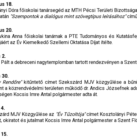
us 18.
nyi Dóra főiskolai tanársegéd az MTH Pécsi Területi Bizottság
zatán
"Szempontok a dialógus mint szövegtípus leírásához"
című
us 20.
ovkina Anna főiskolai tanárnak a PTE Tudományos és Kutatásfej
áért az Év Kiemelkedő Szellemi Oktatása Díjat ítélte.
 2.
 Pált a debreceni nagytemplomban tartott rendezvényen a Szent
s 30.
v Rendőre"
kitűntető címet Szekszárd MJV közgyűlése a bűnü
nt a közrendvédelmi területen működő dr. Andics Józsefnek adom
égen Kocsis Imre Antal polgármester adta át.
 4.
zárd MJV Közgyűlése az
"Év Tűzoltója"
címet Kosztolányi Péte
t, okiratot és jutalmat Kocsis Imre Antal polgármester a Szent F
 15.