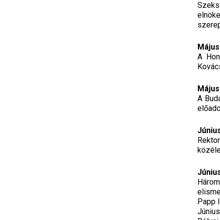
Szeksz
elnöke
szerep
Május
A Honv
Kovács
Május
A Buda
előado
Június
Rektor
közéle
Június
Három
elisme
Papp 
Június