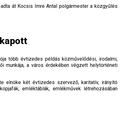
 adta át Kocsis Imre Antal polgármester a közgyűlés
kapott
ója több évtizedes példás közművelődési, irodalmi,
i munkája, a város érdekében végzett helytörténeti
elnöke két évtizedes szervező, karitatív, irányító
opjafák, emléktáblák, emlékművek létrehozásában