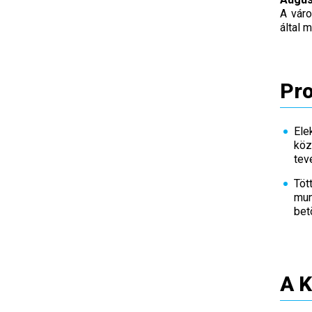
A váro
által 
Pro
Ele
köz
tev
Töt
mun
bet
A K