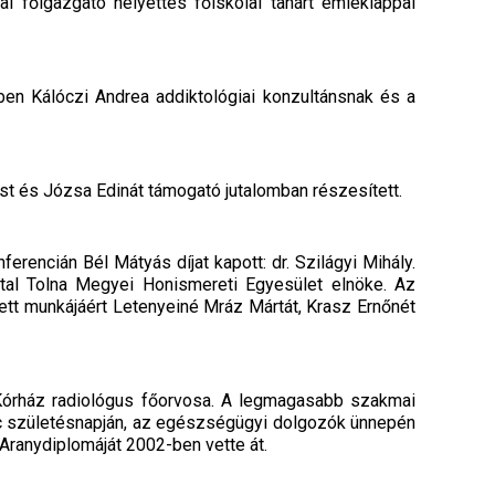
ai főigazgató helyettes főiskolai tanárt emléklappal
en Kálóczi Andrea addiktológiai konzultánsnak és a
t és Józsa Edinát támogató jutalomban részesített.
encián Bél Mátyás díjat kapott: dr. Szilágyi Mihály.
al Tolna Megyei Honismereti Egyesület elnöke. Az
ett munkájáért Letenyeiné Mráz Mártát, Krasz Ernőnét
s Kórház radiológus főorvosa. A legmagasabb szakmai
c születésnapján, az egészségügyi dolgozók ünnepén
Aranydiplomáját 2002-ben vette át.