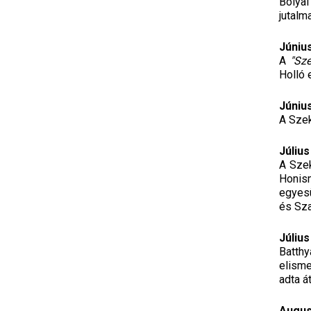
Bólyai
jutalm
Június
A
"Sze
Holló 
Június
A Szek
Július
A Szek
Honis
egyesü
és Sza
Július
Batthy
elisme
adta á
Augus