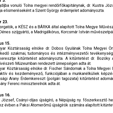
 3.
díjba vonuló Tolna megyei rendőrfőkapitánynak, dr. Kustra Jó
a elismeréseként a Szent György érdemjelet adományozta.
r 23.
forgatók, a KÉSZ és a BÁRKA által alapított Tolna Megye Művésze
énes szíjgyártó, a Madrigálkórus, Korcsmár István művészetpárt
us 15.
yar Köztársaság elnöke dr. Dobos Gyulának Tolna Megyei Önk
lkedő szakmai, tudományos és intézményvezetői tevékenység
eresztje kitűntetést adományozta. A kitűntetést dr. Bozóky
űvészeti Múzeumban rendezett ünnepségen adta át.
ar Köztársaság elnöke dr. Fischer Sándornak a Tolna Megyei 
aktív és kezdeményező, funkciójában a munkanélküliek képz
sági Arany Érdemkereszt (polgári tagozata) kitűntetést adomán
ány Ferenc miniszterelnök adta át.
us 16.
 József, Csányi-díjas újságíró, a Népújság ny. főszerkesztő he
ez évben a Paksi Atomerőmű újságírók számára alapított kitünte