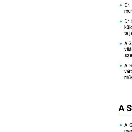
Dr.
mun
Dr.
kül
tel
A G
vil
sze
A S
vár
műv
A S
A G
meg