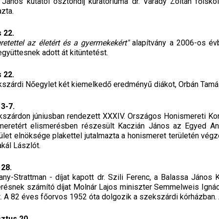
 János kutatói ösztöndíj kuratóriuma dr. Várady Zoltán főiskol
azta.
 22.
retettel az életért és a gyermekekért"
alapítvány a 2006-os évb
együttesnek adott át kitüntetést.
 22.
szárdi Nőegylet két kiemelkedő eredményű diákot, Orbán Tamás
 3-7.
szárdon júniusban rendezett XXXIV. Országos Honismereti Konfer
meretért elismerésben részesült Kaczián János az Egyed Ant
let elnöksége plakettel jutalmazta a honismeret területén végz
kál Lászlót.
 28.
any-Strattman - díjat kapott dr. Szili Ferenc, a Balassa Jáno
résnek számító díjat Molnár Lajos miniszter Semmelweis Igná
t. A 82 éves főorvos 1952 óta dolgozik a szekszárdi kórházban. 
ztus 20.