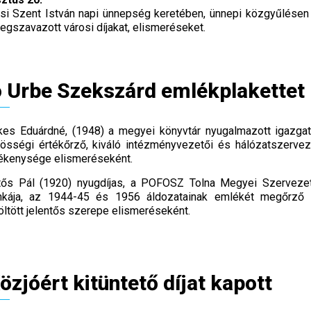
si Szent István napi ünnepség keretében, ünnepi közgyűlésen
megszavazott városi díjakat, elismeréseket.
 Urbe Szekszárd emlékplakettet 
kes Eduárdné, (1948) a megyei könyvtár nyugalmazott igazgat
össégi értékőrző, kiváló intézményvezetői és hálózatszervező
ékenysége elismeréseként.
tős Pál (1920) nyugdíjas, a POFOSZ Tolna Megyei Szervezete 
kája, az 1944-45 és 1956 áldozatainak emlékét megőrző k
öltött jelentős szerepe elismeréseként.
özjóért kitüntető díjat kapott