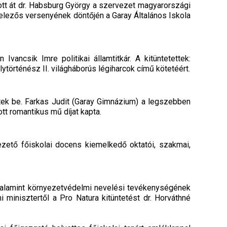
tt át dr. Habsburg György a szervezet magyarországi
velezős versenyének döntőjén a Garay Általános Iskola
ancsik Imre politikai államtitkár. A kitüntetettek:
történész II. világháborús légiharcok című kötetéért.
tek be. Farkas Judit (Garay Gimnázium) a legszebben
tt romantikus mű díjat kapta.
ezető főiskolai docens kiemelkedő oktatói, szakmai,
alamint környezetvédelmi nevelési tevékenységének
minisztertől a Pro Natura kitüntetést dr. Horváthné