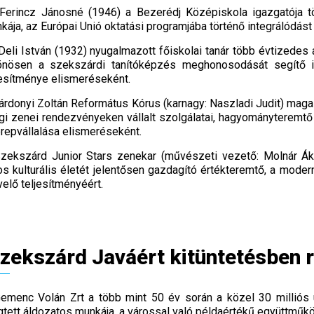
 Ferincz Jánosné (1946) a Bezerédj Középiskola igazgatója tö
kája, az Európai Unió oktatási programjába történő integrálódá
 Deli István (1932) nyugalmazott főiskolai tanár több évtizede
önösen a szekszárdi tanítóképzés meghonosodását segítő ig
jesítménye elismeréseként.
árdonyi Zoltán Református Kórus (karnagy: Naszladi Judit) mag
ági zenei rendezvényeken vállalt szolgálatai, hagyományteremt
repvállalása elismeréseként.
zekszárd Junior Stars zenekar (művészeti vezető: Molnár Ák
os kulturális életét jelentősen gazdagító értékteremtő, a mode
elő teljesítményéért.
zekszárd Javáért kitüntetésben 
emenc Volán Zrt a több mint 50 év során a közel 30 milliós
tett áldozatos munkája, a várossal való példaértékű együttműk