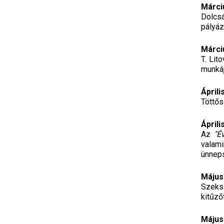
Márci
Dolcsá
pályá
Márci
T. Lit
munkáj
Április
Töttős
Áprili
Az
"É
valami
ünneps
Május
Szeks
kitűző
Május