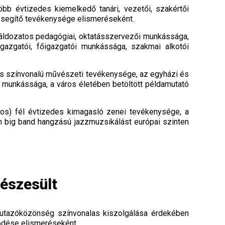
bb évtizedes kiemelkedő tanári, vezetői, szakértői
st segítő tevékenysége elismeréseként.
s áldozatos pedagógiai, oktatásszervezői munkássága,
azgatói, főigazgatói munkássága, szakmai alkotói
as színvonalú művészeti tevékenysége, az egyházi és
ő munkássága, a város életében betöltött példamutató
os) fél évtizedes kimagasló zenei tevékenysége, a
rn big band hangzású jazzmuzsikálást európai szinten
részesült
 utazóközönség színvonalas kiszolgálása érdekében
ödése elismeréseként.