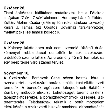
Október 26.
Fiatal építészek kiállításon mutatkoztak be a Főiskola
aulájában
"7 év - 7 név"
alcímmel. Hodossy László, Földesi
Zoltán, Molnár Csaba (a Garay téri rekonstrukció tervezői),
Kajári J. Tamás (az Obsitos Udvarház társ-tervezője)
mellett paksi és tamási kollégáik.
Október 28.
A Kölcsey lakótelepen már nem üzemelő fűtőmű óriási
kéményét robbantással döntötték le sok szekszárdi
érdeklődő szeme láttára. Az eredmény 45 m3 törmelék és
egy beépítésre váró szabad terület.
November 10.
A Szekszárdi Borászok Céhe néven hoztak létre új
szervezetet a szekszárdi borászat múltja iránt elkötelezett
termelők. A borvidék egészére kiterjedő céh Bátától -
Zombáig működő alakulat. Lehetőséget teremt szakmai
tapasztalatcserékre, a borászhagyományok őrzésére, újak
teremtésére. Feladatuknak tekintik a borút mozgalom
élénkítését, a szekszárdi bikavér rangjának elfogadtatását,