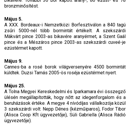
bikavére. További 36 bor kapott arany-, 86 ezüst- és 78
bronzminősítést.
Május 5.
A XXX. Bordeaux-i Nemzetközi Borfesztiválon a 840 tagú
zsűri 5000-nél több bormintát értékelt. A szekszárdi
Mákvárt pince 2003-as bikavére aranyérmet, a Szent Gaál
pince és a Mészáros pince 2003-as szekszárdi cuveé-je
ezüstérmet kapott.
Május 9.
Cannes-ba a rosé borok világversenyére 4500 bormintát
küldtek. Duzsi Tamás 2005-ös roséja ezüstérmet nyert.
Május 25.
A Tolna Megyei Kereskedelmi és Iparkamara évi összegző
ülésén megállapították, hogy nőtt az idegenforgalom és a
beruházások értéke. A megye 4 nívódíjas vállalkozója közül
3 szekszárdi volt: Nepp Dénes (kézműiparos), Fodor Tibor
(Alisca Coop Kft ügyvezetője), Süli Gabriella (Alisca Rádió
ügyvezetője).