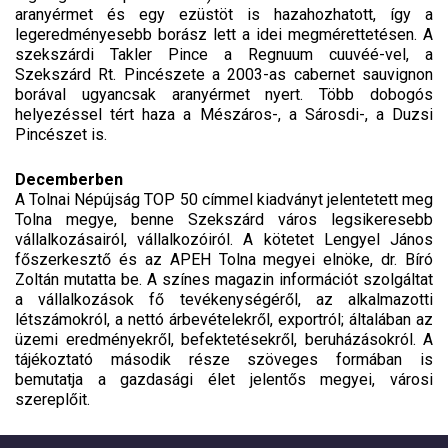
aranyérmet és egy ezüstöt is hazahozhatott, így a
legeredményesebb borász lett a idei megmérettetésen. A
szekszárdi Takler Pince a Regnuum cuuvéé-vel, a
Szekszárd Rt. Pincészete a 2003-as cabernet sauvignon
borával ugyancsak aranyérmet nyert. Több dobogós
helyezéssel tért haza a Mészáros-, a Sárosdi-, a Duzsi
Pincészet is.
Decemberben
A Tolnai Népújság TOP 50 címmel kiadványt jelentetett meg
Tolna megye, benne Szekszárd város legsikeresebb
vállalkozásairól, vállalkozóiról. A kötetet Lengyel János
főszerkesztő és az APEH Tolna megyei elnöke, dr. Bíró
Zoltán mutatta be. A színes magazin információt szolgáltat
a vállalkozások fő tevékenységéről, az alkalmazotti
létszámokról, a nettó árbevételekről, exportról; általában az
üzemi eredményekről, befektetésekről, beruházásokról. A
tájékoztató második része szöveges formában is
bemutatja a gazdasági élet jelentős megyei, városi
szereplőit.