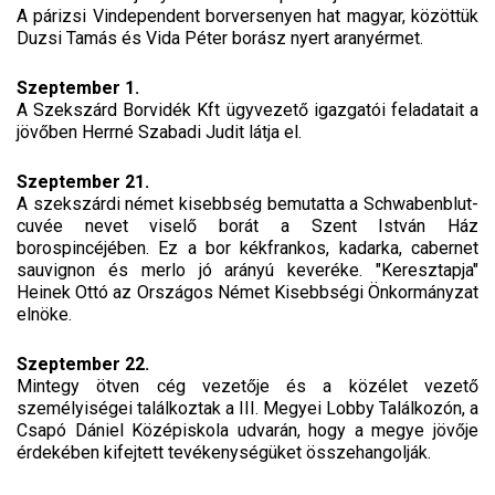
A párizsi Vindependent borversenyen hat magyar, közöttük
Duzsi Tamás és Vida Péter borász nyert aranyérmet.
Szeptember 1.
A Szekszárd Borvidék Kft ügyvezető igazgatói feladatait a
jövőben Herrné Szabadi Judit látja el.
Szeptember 21.
A szekszárdi német kisebbség bemutatta a Schwabenblut-
cuvée nevet viselő borát a Szent István Ház
borospincéjében. Ez a bor kékfrankos, kadarka, cabernet
sauvignon és merlo jó arányú keveréke. "Keresztapja"
Heinek Ottó az Országos Német Kisebbségi Önkormányzat
elnöke.
Szeptember 22.
Mintegy ötven cég vezetője és a közélet vezető
személyiségei találkoztak a III. Megyei Lobby Találkozón, a
Csapó Dániel Középiskola udvarán, hogy a megye jövője
érdekében kifejtett tevékenységüket összehangolják.