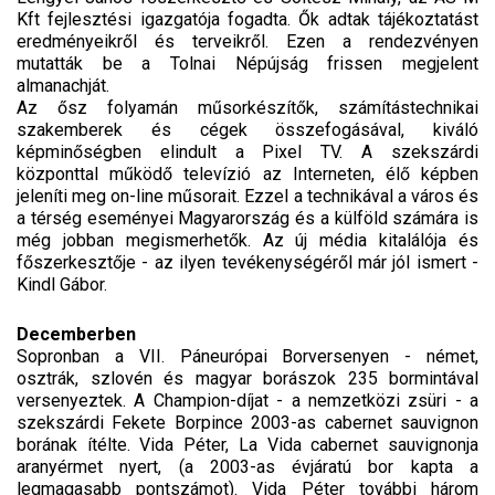
Kft fejlesztési igazgatója fogadta. Ők adtak tájékoztatást
eredményeikről és terveikről. Ezen a rendezvényen
mutatták be a Tolnai Népújság frissen megjelent
almanachját.
Az ősz folyamán műsorkészítők, számítástechnikai
szakemberek és cégek összefogásával, kiváló
képminőségben elindult a Pixel TV. A szekszárdi
központtal működő televízió az Interneten, élő képben
jeleníti meg on-line műsorait. Ezzel a technikával a város és
a térség eseményei Magyarország és a külföld számára is
még jobban megismerhetők. Az új média kitalálója és
főszerkesztője - az ilyen tevékenységéről már jól ismert -
Kindl Gábor.
Decemberben
Sopronban a VII. Páneurópai Borversenyen - német,
osztrák, szlovén és magyar borászok 235 bormintával
versenyeztek. A Champion-díjat - a nemzetközi zsüri - a
szekszárdi Fekete Borpince 2003-as cabernet sauvignon
borának ítélte. Vida Péter, La Vida cabernet sauvignonja
aranyérmet nyert, (a 2003-as évjáratú bor kapta a
legmagasabb pontszámot). Vida Péter további három