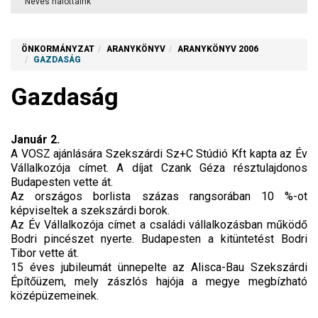
Neves halottaink
ÖNKORMÁNYZAT
ARANYKÖNYV
ARANYKÖNYV 2006
GAZDASÁG
Gazdaság
Január 2.
A VOSZ ajánlására Szekszárdi Sz+C Stúdió Kft kapta az Év
Vállalkozója címet. A díjat Czank Géza résztulajdonos
Budapesten vette át.
Az országos borlista százas rangsorában 10 %-ot
képviseltek a szekszárdi borok.
Az Év Vállalkozója címet a családi vállalkozásban működő
Bodri pincészet nyerte. Budapesten a kitüntetést Bodri
Tibor vette át.
15 éves jubileumát ünnepelte az Alisca-Bau Szekszárdi
Építőüzem, mely zászlós hajója a megye megbízható
középüzemeinek.