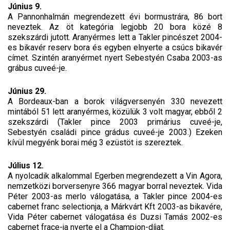
Június 9.
A Pannonhalmán megrendezett évi bormustrára, 86 bort
neveztek. Az öt kategória legjobb 20 bora közé 8
szekszárdi jutott. Aranyérmes lett a Takler pincészet 2004-
es bikavér reserv bora és egyben elnyerte a csúcs bikavér
címet. Szintén aranyérmet nyert Sebestyén Csaba 2003-as
grábus cuveé-je.
Június 29.
A Bordeaux-ban a borok világversenyén 330 nevezett
mintából 51 lett aranyérmes, közülük 3 volt magyar, ebből 2
szekszárdi (Takler pince 2003 primárius cuveé-je,
Sebestyén családi pince grádus cuveé-je 2003.) Ezeken
kívül megyénk borai még 3 ezüstöt is szereztek.
Július 12.
A nyolcadik alkalommal Egerben megrendezett a Vin Agora,
nemzetközi borversenyre 366 magyar borral neveztek. Vida
Péter 2003-as merlo válogatása, a Takler pince 2004-es
cabernet franc selectionja, a Márkvárt Kft 2003-as bikavére,
Vida Péter cabernet válogatása és Duzsi Tamás 2002-es
cabernet frace-ja nyerte el a Champion-díjat.