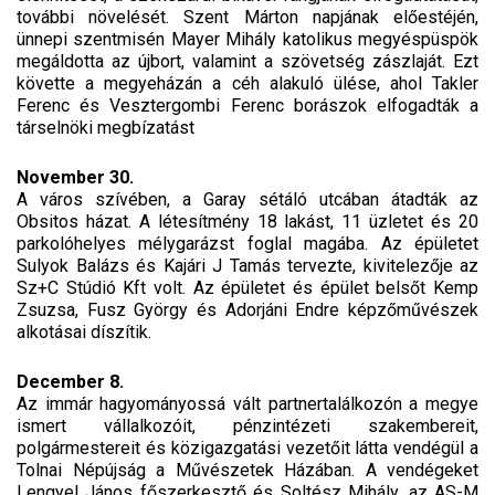
további növelését. Szent Márton napjának előestéjén,
ünnepi szentmisén Mayer Mihály katolikus megyéspüspök
megáldotta az újbort, valamint a szövetség zászlaját. Ezt
követte a megyeházán a céh alakuló ülése, ahol Takler
Ferenc és Vesztergombi Ferenc borászok elfogadták a
társelnöki megbízatást
November 30.
A város szívében, a Garay sétáló utcában átadták az
Obsitos házat. A létesítmény 18 lakást, 11 üzletet és 20
parkolóhelyes mélygarázst foglal magába. Az épületet
Sulyok Balázs és Kajári J Tamás tervezte, kivitelezője az
Sz+C Stúdió Kft volt. Az épületet és épület belsőt Kemp
Zsuzsa, Fusz György és Adorjáni Endre képzőművészek
alkotásai díszítik.
December 8.
Az immár hagyományossá vált partnertalálkozón a megye
ismert vállalkozóit, pénzintézeti szakembereit,
polgármestereit és közigazgatási vezetőit látta vendégül a
Tolnai Népújság a Művészetek Házában. A vendégeket
Lengyel János főszerkesztő és Soltész Mihály, az AS-M