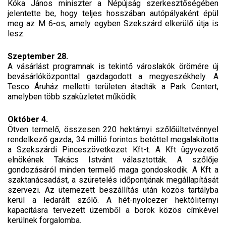
Kóka János miniszter a Népújság szerkesztőségében
jelentette be, hogy teljes hosszában autópályaként épül
meg az M 6-os, amely egyben Szekszárd elkerülő útja is
lesz.
Szeptember 28.
A vásárlást programnak is tekintő városlakók örömére új
bevásárlóközponttal gazdagodott a megyeszékhely. A
Tesco Áruház melletti területen átadták a Park Centert,
amelyben több szaküzletet működik.
Október 4.
Ötven termelő, összesen 220 hektárnyi szőlőültetvénnyel
rendelkező gazda, 34 millió forintos betéttel megalakította
a Szekszárdi Pinceszövetkezet Kft-t. A Kft ügyvezető
elnökének Takács Istvánt választották. A szőlője
gondozásáról minden termelő maga gondoskodik. A Kft a
szaktanácsadást, a szüretelés időpontjának megállapítását
szervezi. Az ütemezett beszállítás után közös tartályba
kerül a ledarált szőlő. A hét-nyolcezer hektóliternyi
kapacitásra tervezett üzemből a borok közös címkével
kerülnek forgalomba.