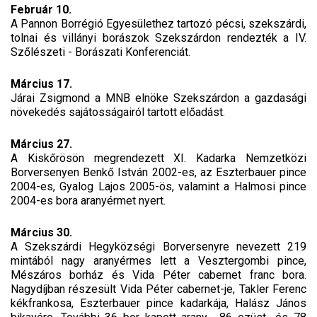
Február 10.
A Pannon Borrégió Egyesülethez tartozó pécsi, szekszárdi,
tolnai és villányi borászok Szekszárdon rendezték a IV.
Szőlészeti - Borászati Konferenciát.
Március 17.
Járai Zsigmond a MNB elnöke Szekszárdon a gazdasági
növekedés sajátosságairól tartott előadást.
Március 27.
A Kiskőrösön megrendezett XI. Kadarka Nemzetközi
Borversenyen Benkő István 2002-es, az Eszterbauer pince
2004-es, Gyalog Lajos 2005-ös, valamint a Halmosi pince
2004-es bora aranyérmet nyert.
Március 30.
A Szekszárdi Hegyközségi Borversenyre nevezett 219
mintából nagy aranyérmes lett a Vesztergombi pince,
Mészáros borház és Vida Péter cabernet franc bora.
Nagydíjban részesült Vida Péter cabernet-je, Takler Ferenc
kékfrankosa, Eszterbauer pince kadarkája, Halász János