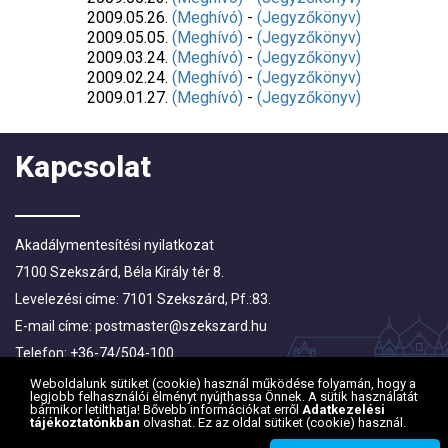
2009.05.26.
(Meghívó)
-
(Jegyzőkönyv)
2009.05.05.
(Meghívó)
-
(Jegyzőkönyv)
2009.03.24.
(Meghívó)
-
(Jegyzőkönyv)
2009.02.24.
(Meghívó)
-
(Jegyzőkönyv)
2009.01.27.
(Meghívó)
-
(Jegyzőkönyv)
Kapcsolat
Akadálymentesítési nyilatkozat
7100 Szekszárd, Béla Király tér 8.
Levelezési címe: 7101 Szekszárd, Pf.:83.
E-mail címe:
postmaster@szekszard.hu
Telefon: +36-74/504-100
Fax: +36-74/412-719; +36-74/510-251
Weboldalunk sütiket (cookie) használ működése folyamán, hogy a
legjobb felhasználói élményt nyújthassa Önnek. A sütik használatát
bármikor letilthatja! Bővebb információkat erről
Adatkezelési
tájékoztatónkban
olvashat. Ez az oldal sütiket (cookie) használ.