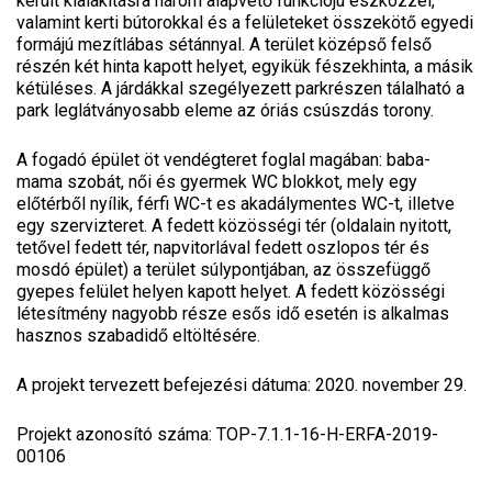
került kialakításra három alapvető funkciójú eszközzel,
valamint kerti bútorokkal és a felületeket összekötő egyedi
formájú mezítlábas sétánnyal. A terület középső felső
részén két hinta kapott helyet, egyikük fészekhinta, a másik
kétüléses. A járdákkal szegélyezett parkrészen tálalható a
park leglátványosabb eleme az óriás csúszdás torony.
A fogadó épület öt vendégteret foglal magában: baba-
mama szobát, női és gyermek WC blokkot, mely egy
előtérből nyílik, férfi WC-t es akadálymentes WC-t, illetve
egy szervizteret. A fedett közösségi tér (oldalain nyitott,
tetővel fedett tér, napvitorlával fedett oszlopos tér és
mosdó épület) a terület súlypontjában, az összefüggő
gyepes felület helyen kapott helyet. A fedett közösségi
létesítmény nagyobb része esős idő esetén is alkalmas
hasznos szabadidő eltöltésére.
A projekt tervezett befejezési dátuma: 2020. november 29.
Projekt azonosító száma: TOP-7.1.1-16-H-ERFA-2019-
00106