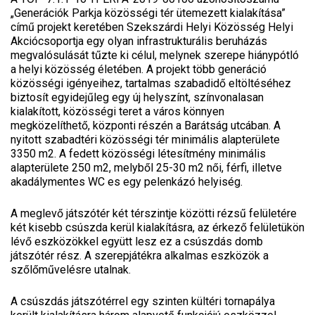
„Generációk Parkja közösségi tér ütemezett kialakítása”
című projekt keretében Szekszárdi Helyi Közösség Helyi
Akciócsoportja egy olyan infrastrukturális beruházás
megvalósulását tűzte ki célul, melynek szerepe hiánypótló
a helyi közösség életében. A projekt több generáció
közösségi igényeihez, tartalmas szabadidő eltöltéséhez
biztosít egyidejűleg egy új helyszínt, színvonalasan
kialakított, közösségi teret a város könnyen
megközelíthető, központi részén a Barátság utcában. A
nyitott szabadtéri közösségi tér minimális alapterülete
3350 m2. A fedett közösségi létesítmény minimális
alapterülete 250 m2, melyből 25-30 m2 női, férfi, illetve
akadálymentes WC es egy pelenkázó helyiség.
A meglevő játszótér két térszintje közötti rézsű felületére
két kisebb csúszda kerül kialakításra, az érkező felületükön
lévő eszközökkel együtt lesz ez a csúszdás domb
játszótér rész. A szerepjátékra alkalmas eszközök a
szőlőművelésre utalnak.
A csúszdás játszótérrel egy szinten kültéri tornapálya