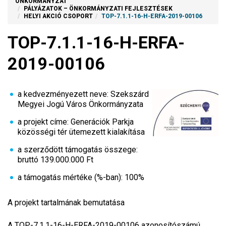
ÖNKORMÁNYZAT
PÁLYÁZATOK – ÖNKORMÁNYZATI FEJLESZTÉSEK
HELYI AKCIÓ CSOPORT
TOP-7.1.1-16-H-ERFA-2019-00106
TOP-7.1.1-16-H-ERFA-
2019-00106
a kedvezményezett neve: Szekszárd
Megyei Jogú Város Önkormányzata
a projekt címe: Generációk Parkja
közösségi tér ütemezett kialakítása
a szerződött támogatás összege:
bruttó 139.000.000 Ft
a támogatás mértéke (%-ban): 100%
A projekt tartalmának bemutatása
A TOP-7.1.1-16-H-ERFA-2019-00106 azonosítószámú