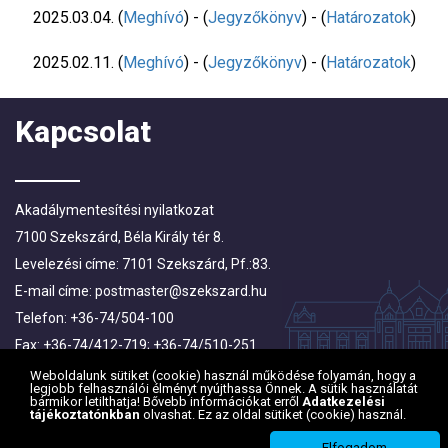
2025.03.04. (
Meghívó
) - (
Jegyzőkönyv
) - (
Határozatok
)
2025.02.11. (
Meghívó
) - (
Jegyzőkönyv
) - (
Határozatok
)
Kapcsolat
Akadálymentesítési nyilatkozat
7100 Szekszárd, Béla Király tér 8.
Levelezési címe: 7101 Szekszárd, Pf.:83.
E-mail címe:
postmaster@szekszard.hu
Telefon: +36-74/504-100
Fax: +36-74/412-719; +36-74/510-251
Weboldalunk sütiket (cookie) használ működése folyamán, hogy a
legjobb felhasználói élményt nyújthassa Önnek. A sütik használatát
bármikor letilthatja! Bővebb információkat erről
Adatkezelési
tájékoztatónkban
olvashat. Ez az oldal sütiket (cookie) használ.
Elfogadom