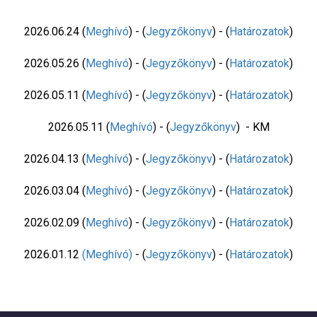
Német nemzetiségi önkormányzat ülései 2016
Német nemzetiségi önkormányzat ülései 2015
2026.06.24 (
Meghívó
) - (
Jegyzőkönyv
) - (
Határozatok
)
Német nemzetiségi önkormányzat ülései 2014
2026.05.26 (
Meghívó
) - (
Jegyzőkönyv
) - (
Határozatok
)
Német nemzetiségi önkormányzat ülései 2013
2026.05.11 (
Meghívó
) - (
Jegyzőkönyv
) - (
Határozatok
)
Német nemzetiségi önkormányzat ülései 2012
2026.05.11 (
Meghívó
) - (
Jegyzőkönyv
) - KM
Német nemzetiségi önkormányzat ülései 2011
2026.04.13 (
Meghívó
) - (
Jegyzőkönyv
) - (
Határozatok
)
Német nemzetiségi önkormányzat ülései 2010
Német nemzetiségi önkormányzat ülései 2009
2026.03.04 (
Meghívó
) - (
Jegyzőkönyv
) - (
Határozatok
)
Német nemzetiségi önkormányzat ülései 2008
2026.02.09 (
Meghívó
) - (
Jegyzőkönyv
) - (
Határozatok
)
2026.01.12
(Meghívó)
- (
Jegyzőkönyv
) - (
Határozatok
)