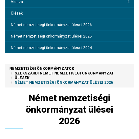
Elérhetőségek
Vissza
A képviselő-testület tagjai
Ülések
Költségvetési beszámolók
Német nemzetiségi önkormányzat ülései 2026
A nemzetiségi önkorményzat működése SZMSZ
Német nemzetiségi önkormányzat ülései 2025
Ülések
Német nemzetiségi önkormányzat ülései 2024
Német nemzetiségi önkormányzat ülései 2023
NEMZETISÉGI ÖNKORMÁNYZATOK
Német nemzetiségi önkormányzat ülései 2022
SZEKSZÁRDI NÉMET NEMZETISÉGI ÖNKORMÁNYZAT
ÜLÉSEK
Német nemzetiségi önkormányzat ülései 2021
NÉMET NEMZETISÉGI ÖNKORMÁNYZAT ÜLÉSEI 2026
Német nemzetiségi önkormányzat ülései 2020
Német nemzetiségi
Német nemzetiségi önkormányzat ülései 2019
önkormányzat ülései
Német nemzetiségi önkormányzat ülései 2018
2026
Német nemzetiségi önkormányzat ülései 2017