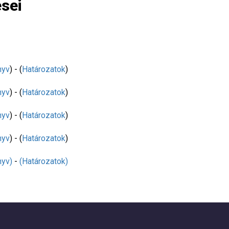
ései
nyv
) - (
Határozatok
)
nyv
) - (
Határozatok
)
nyv
) - (
Határozatok
)
nyv
) - (
Határozatok
)
yv)
-
(Határozatok)