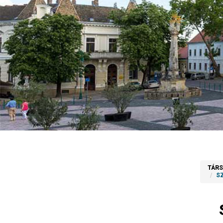
TÁR
S