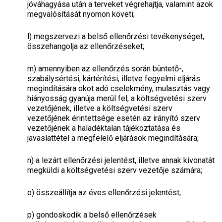
jóváhagyása után a terveket végrehajtja, valamint azok
megvalósítását nyomon követi;
l)
megszervezi a belső ellenőrzési tevékenységet,
összehangolja az ellenőrzéseket;
m)
amennyiben az ellenőrzés során büntető-,
szabálysértési, kártérítési, illetve fegyelmi eljárás
megindítására okot adó cselekmény, mulasztás vagy
hiányosság gyanúja merül fel, a költségvetési szerv
vezetőjének, illetve a költségvetési szerv
vezetőjének érintettsége esetén az irányító szerv
vezetőjének a haladéktalan tájékoztatása és
javaslattétel a megfelelő eljárások megindítására;
n)
a lezárt ellenőrzési jelentést, illetve annak kivonatát
megküldi a költségvetési szerv vezetője számára;
o)
összeállítja az éves ellenőrzési jelentést;
p)
gondoskodik a belső ellenőrzések