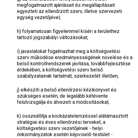
megfogalmazott ajánlásait és megállapításait
egyezteti az ellenőrzött szerv, illetve szervezeti
egység vezetőjével;
h)
folyamatosan figyelemmel kíséri a területhez
tartozó jogszabályi változásokat;
i)
javaslatokat fogalmazhat meg a költségvetési
szerv működése eredményességének növelése és a
belső kontrollrendszerek javítása, továbbfejlesztése
érdekében, a költségvetési szerv belső
szabályzatainak tartalmát, szerkezetét illetően;
j)
elkészíti a belső ellenőrzési kézikönyvet és
szükséges esetén, de legalább kétévente
felülvizsgálja és átvezeti a módosításokat;
k)
összeállítja a kockázatelemzéssel alátámasztott
stratégiai és éves ellenőrzési terveket, a
költségvetési szerv vezetőjének - helyi
önkormányzatok esetén képviselő-testület -