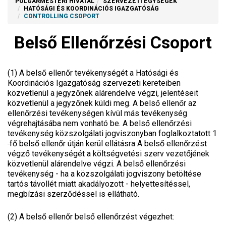
POLGÁRMESTERI HIVATAL
SZERVEZETI EGYSÉGEK
HATÓSÁGI ÉS KOORDINÁCIÓS IGAZGATÓSÁG
CONTROLLING CSOPORT
Belső Ellenőrzési Csoport
(1) A belső ellenőr tevékenységét a Hatósági és
Koordinációs Igazgatóság szervezeti kereteiben
közvetlenül a jegyzőnek alárendelve végzi, jelentéseit
közvetlenül a jegyzőnek küldi meg. A belső ellenőr az
ellenőrzési tevékenységen kívül más tevékenység
végrehajtásába nem vonható be. A belső ellenőrzési
tevékenység közszolgálati jogviszonyban foglalkoztatott 1
fő belső ellenőr útján kerül ellátásra A belső ellenőrzést
végző tevékenységét a költségvetési szerv vezetőjének
közvetlenül alárendelve végzi. A belső ellenőrzési
tevékenység - ha a közszolgálati jogviszony betöltése
tartós távollét miatt akadályozott - helyettesítéssel,
megbízási szerződéssel is ellátható.
(2) A belső ellenőr belső ellenőrzést végezhet: