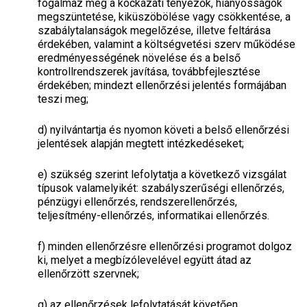
fogalmaz meg a kockázati tényezők, hiányosságok
megszüntetése, kiküszöbölése vagy csökkentése, a
szabálytalanságok megelőzése, illetve feltárása
érdekében, valamint a költségvetési szerv működése
eredményességének növelése és a belső
kontrollrendszerek javítása, továbbfejlesztése
érdekében; mindezt ellenőrzési jelentés formájában
teszi meg;
d)
nyilvántartja és nyomon követi a belső ellenőrzési
jelentések alapján megtett intézkedéseket;
e)
szükség szerint lefolytatja a következő vizsgálat
típusok valamelyikét: szabályszerűségi ellenőrzés,
pénzügyi ellenőrzés, rendszerellenőrzés,
teljesítmény-ellenőrzés, informatikai ellenőrzés.
f)
minden ellenőrzésre ellenőrzési programot dolgoz
ki, melyet a megbízólevelével együtt átad az
ellenőrzött szervnek;
g)
az ellenőrzések lefolytatását követően