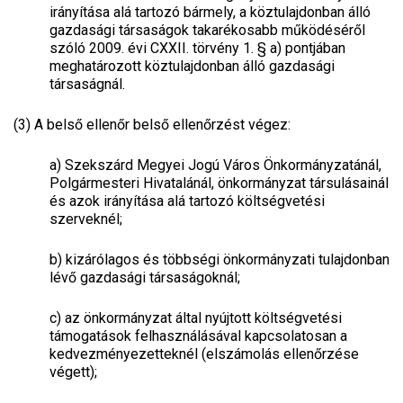
irányítása alá tartozó bármely, a köztulajdonban álló
gazdasági társaságok takarékosabb működéséről
szóló 2009. évi CXXII. törvény 1. §
a)
pontjában
meghatározott köztulajdonban álló gazdasági
társaságnál.
(3) A belső ellenőr belső ellenőrzést végez:
a)
Szekszárd Megyei Jogú Város Önkormányzatánál,
Polgármesteri Hivatalánál, önkormányzat társulásainál
és azok irányítása alá tartozó költségvetési
szerveknél;
b)
kizárólagos és többségi önkormányzati tulajdonban
lévő gazdasági társaságoknál;
c)
az önkormányzat által nyújtott költségvetési
támogatások felhasználásával kapcsolatosan a
kedvezményezetteknél (elszámolás ellenőrzése
végett);