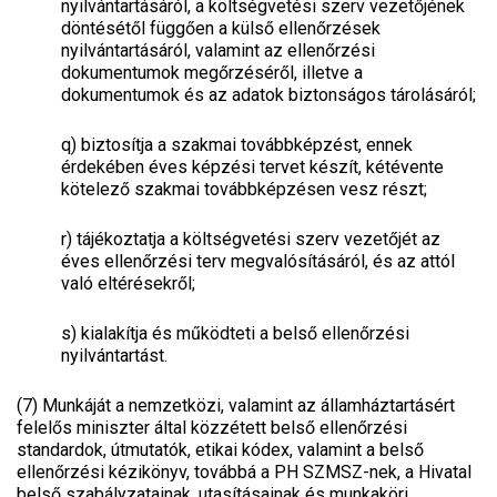
nyilvántartásáról, a költségvetési szerv vezetőjének
döntésétől függően a külső ellenőrzések
nyilvántartásáról, valamint az ellenőrzési
dokumentumok megőrzéséről, illetve a
dokumentumok és az adatok biztonságos tárolásáról;
q)
biztosítja a szakmai továbbképzést, ennek
érdekében éves képzési tervet készít, kétévente
kötelező szakmai továbbképzésen vesz részt;
r)
tájékoztatja a költségvetési szerv vezetőjét az
éves ellenőrzési terv megvalósításáról, és az attól
való eltérésekről;
s)
kialakítja és működteti a belső ellenőrzési
nyilvántartást.
(7) Munkáját a nemzetközi, valamint az államháztartásért
felelős miniszter által közzétett belső ellenőrzési
standardok, útmutatók, etikai kódex, valamint a belső
ellenőrzési kézikönyv, továbbá a PH SZMSZ-nek, a Hivatal
belső szabályzatainak, utasításainak és munkaköri