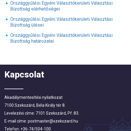
Országgyűlési Egyéni Választókerületi Választási
Bizottság elérhetőségei
Országgyűlési Egyéni Választókerületi Választási
Bizottság ülései
Országgyűlési Egyéni Választókerületi Választási
Bizottság határozatai
Kapcsolat
Akadálymentesítési nyilatkozat
7100 Szekszárd, Béla Király tér 8.
Levelezési címe: 7101 Szekszárd, Pf.:83.
E-mail címe:
postmaster@szekszard.hu
Telefon: +36-74/504-100