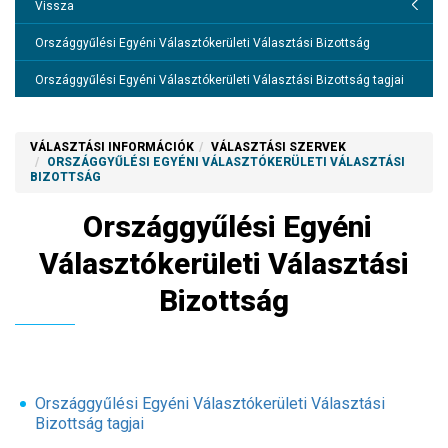
Helyi választási iroda
Vissza
Helyi Választási Bizottság
Országgyűlési Egyéni Választókerületi Választási Bizottság
Országgyűlési Egyéni Választókerületi Választási Bizottság
Országgyűlési Egyéni Választókerületi Választási Bizottság tagjai
Országgyűlési Egyéni Választókerületi Választási Bizottság
elérhetőségei
VÁLASZTÁSI INFORMÁCIÓK
VÁLASZTÁSI SZERVEK
ORSZÁGGYŰLÉSI EGYÉNI VÁLASZTÓKERÜLETI VÁLASZTÁSI
Országgyűlési Egyéni Választókerületi Választási Bizottság
BIZOTTSÁG
ülésének várható időpontja és részletes napirendje
Országgyűlési Egyéni
Országgyűlési Egyéni Választókerületi Választási Bizottság
határozatai
Választókerületi Választási
Bizottság
Országgyűlési Egyéni Választókerületi Választási
Bizottság tagjai