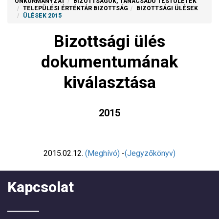
ÖNKORMÁNYZAT
BIZOTTSÁGOK, TANÁCSADÓ TESTÜLETEK
TELEPÜLÉSI ÉRTÉKTÁR BIZOTTSÁG
BIZOTTSÁGI ÜLÉSEK
ÜLÉSEK 2015
Bizottsági ülés
dokumentumának
kiválasztása
2015
2015.02.12.
(Meghívó)
-
(Jegyzőkönyv)
Kapcsolat