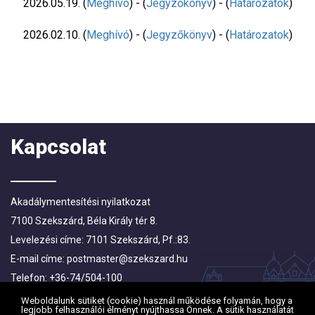
2026.05.19. (
Meghívó
) - (
Jegyzőkönyv
) - (
Határozatok
)
2026.02.10. (
Meghívó
) - (
Jegyzőkönyv
) - (
Határozatok
)
Kapcsolat
Akadálymentesítési nyilatkozat
7100 Szekszárd, Béla Király tér 8.
Levelezési címe: 7101 Szekszárd, Pf.:83.
E-mail címe:
postmaster@szekszard.hu
Telefon: +36-74/504-100
Fax: +36-74/412-719; +36-74/510-251
Weboldalunk sütiket (cookie) használ működése folyamán, hogy a
legjobb felhasználói élményt nyújthassa Önnek. A sütik használatát