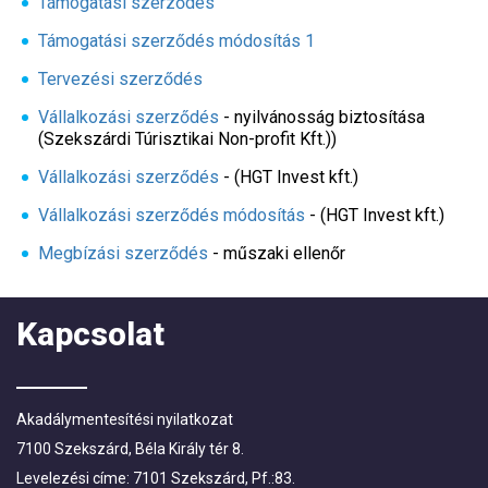
Támogatási szerződés
Támogatási szerződés módosítás 1
Tervezési szerződés
Vállalkozási szerződés
- nyilvánosság biztosítása
(Szekszárdi Túrisztikai Non-profit Kft.))
Vállalkozási szerződés
- (HGT Invest kft.)
Vállalkozási szerződés módosítás
- (HGT Invest kft.)
Megbízási szerződés
- műszaki ellenőr
Kapcsolat
Akadálymentesítési nyilatkozat
7100 Szekszárd, Béla Király tér 8.
Levelezési címe: 7101 Szekszárd, Pf.:83.