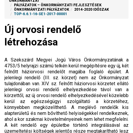
ÖNKORMÁNYZAT
PÁLYÁZATOK – ÖNKORMÁNYZATI FEJLESZTÉSEK
ÖNKORMÁNYZATI PÁLYÁZATOK
2014-2020 IDŐSZAK
TOP-6.6.1-16-SE1-2017-00001
Új orvosi rendelő
létrehozása
A Szekszárd Megyei Jogú Város Önkormányzatának a
4753/5 helyrajzi számú telkén kerül megépítésre egy új, két
felnőtt háziorvosi rendelőt magába foglaló épület. A
jelenlegi rendelő (III. sz. körzet) nem az Önkormányzat
tulajdonában van. XIV. sz. felnőtt háziorvosi körzetet ellátó
jelenlegi orvosi rendelő elhelyezkedése távol van a
körzettől, az új orvosi rendelő elhelyezkedésével közelebb
kerül az egészségügyi szolgáltató a körzetéhez,
könnyebben megközelíthető. A meglévő rendelők kis
alapterületű és nem bővíthető helyiségekkel rendelkeznek,
ahol a kor szakmai követelményeinek nem lehet megfelelni.
A két rendelő egy épületbe történő integrálásával az
üzemeltetési költségek jelentős része megtakarítható lesz