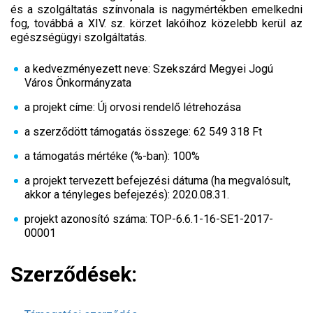
és a szolgáltatás színvonala is nagymértékben emelkedni
fog, továbbá a XIV. sz. körzet lakóihoz közelebb kerül az
egészségügyi szolgáltatás.
a kedvezményezett neve: Szekszárd Megyei Jogú
Város Önkormányzata
a projekt címe: Új orvosi rendelő létrehozása
a szerződött támogatás összege: 62 549 318 Ft
a támogatás mértéke (%-ban): 100%
a projekt tervezett befejezési dátuma (ha megvalósult,
akkor a tényleges befejezés): 2020.08.31.
projekt azonosító száma: TOP-6.6.1-16-SE1-2017-
00001
Szerződések: